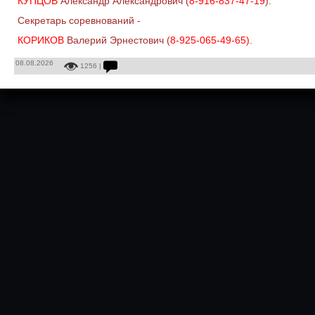
КУПЦОВ
Александр Александрович (
8-916-837-47-19
).
Секретарь соревнований -
КОРИКОВ
Валерий Эрнестович (
8-925-065-49-65)
.
08.08.2026
1256 |