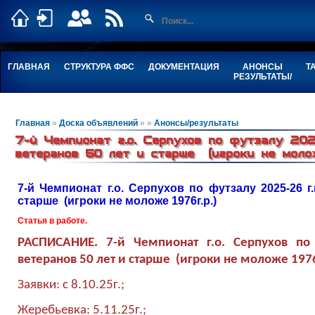
ГЛАВНАЯ
СТРУКТУРА ФФС
ДОКУМЕНТАЦИЯ
АНОНСЫ
Т
РЕЗУЛЬТАТЫ/
Главная
»
Доска объявлений
»
»
Анонсы/результаты
7-й Чемпионат г.о. Серпухов по футзалу 202
ветеранов 50 лет и старше (игроки не молож
7-й Чемпионат г.о. Серпухов по футзалу 2025-26 г.
старше (игроки не моложе 1976г.р.)
Статья в работе.
РАСПИСАНИЕ. 7-й Чемпионат г.о. Серпухов по 
ветеранов 50 лет и старше (игроки не моложе 1976
Заявки: с 8.10.25г.;
Жеребьевка: 5.11.25г.;