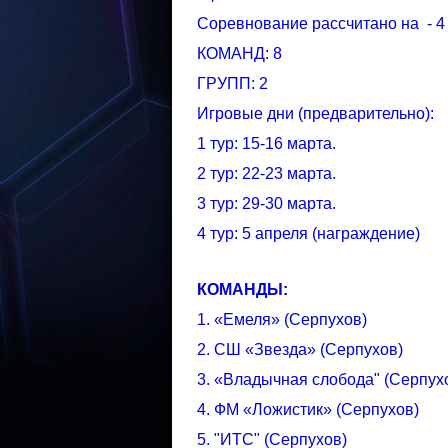
Соревнование рассчитано на - 4 т
КОМАНД: 8
ГРУПП: 2
Игровые дни (предварительно):
1 тур: 15-16 марта.
2 тур: 22-23 марта.
3 тур: 29-30 марта.
4 тур: 5 апреля (награждение)
КОМАНДЫ:
1. «Емеля» (Серпухов)
2. СШ «Звезда» (Серпухов)
3. «Владычная слобода" (Серпух
4. ФМ «Ложистик» (Серпухов)
5. "ИТС" (Серпухов)