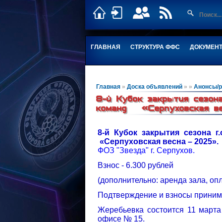
ГЛАВНАЯ
СТРУКТУРА ФФС
ДОКУМЕН
Главная
»
Доска объявлений
»
»
Анонсы/р
8-й Кубок закрытия сезона
команд «Серпуховская ве
8-й Кубок закрытия сезона г
«Серпуховская весна – 2025».
ФОЗ "Звезда" г. Серпухов.
Взнос - 6.300 рублей
(дополнительно: аренда зала, опл
Подтверждение и взносы принима
Жеребьевка состоится 11 марта
офисе № 15.