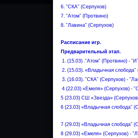
6. "СКА" (Серпухов)
7. "Атом" (Протвино)
8. "Лавина" (Серпухов)
Расписание игр.
Предварительный этап.
1. (15.03) ."Атом" (Протвино) - "И
2. (15.03). «Владычная слобода" 
3. (16.03). "СКА" (Серпухов) - "Ла
4 (22.03) «Емеля» (Серпухов) - "С
5 (23.03) СШ «Звезда» (Серпухов) 
6 (23.03) «Владычная слобода" (Се
7 (29.03) «Владычная слобода" (Се
8 (29.03) «Емеля» (Серпухов) - "Л