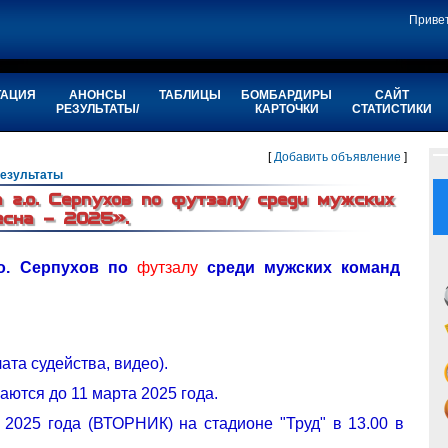
Приве
ТАЦИЯ
АНОНСЫ
ТАБЛИЦЫ
БОМБАРДИРЫ
САЙТ
РЕЗУЛЬТАТЫ/
КАРТОЧКИ
СТАТИСТИКИ
[
Добавить объявление
]
езультаты
 г.о. Серпухов по футзалу среди мужских
сна – 2025».
.о. Серпухов по
футзалу
среди мужских команд
ата судейства, видео).
ются до 11 марта 2025 года.
 2025 года (ВТОРНИК) на стадионе "Труд" в 13.00 в