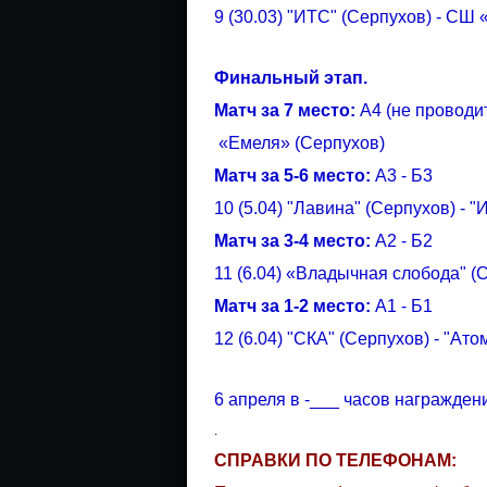
9 (30.03) "ИТС" (Серпухов) - СШ
Финальный этап.
Матч за 7 место:
А4 (не проводи
«Емеля» (Серпухов)
Матч за 5-6 место:
А3 - Б3
10 (5.04) "Лавина" (Серпухов) - "
Матч за 3-4 место:
А2 - Б2
11 (6.04) «Владычная слобода" (С
Матч за 1-2 место:
А1 - Б1
12 (6.04) "СКА" (Серпухов) - "Атом
6 апреля в -___ часов награжден
.
СПРАВКИ ПО ТЕЛЕФОНАМ: