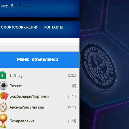
тствую Вас
,
Гость
СПОРТСООРУЖЕНИЯ
КОНТАКТЫ
Меню объявлений
Таблицы
[131]
Разное
[0]
Бомбардиры/Карточки
[171]
Анонсы/результаты
[522]
Поздравления
[124]