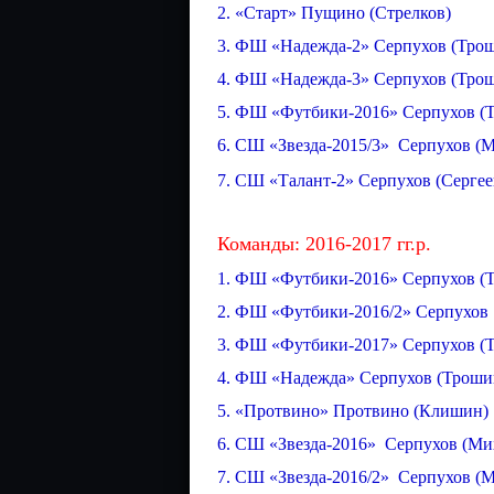
2. «Старт» Пущино (Стрелков)
3. ФШ «Надежда-2» Серпухов (Трош
4. ФШ «Надежда-3» Серпухов (Трош
5. ФШ «Футбики-2016» Серпухов (
6. СШ «Звезда-2015/3» Серпухов (
7. СШ «Талант-2» Серпухов (Сергее
Команды: 2016-2017 гг.р.
1. ФШ «Футбики-2016» Серпухов (
2. ФШ «Футбики-2016/2» Серпухов
3. ФШ «Футбики-2017» Серпухов (
4. ФШ «Надежда» Серпухов (Троши
5. «Протвино» Протвино (Клишин)
6. СШ «Звезда-2016» Серпухов (Ми
7. СШ «Звезда-2016/2» Серпухов (