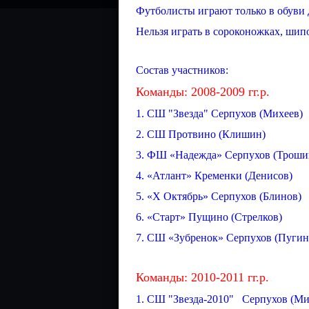
Футболисты играют только в обуви д
Нельзя играть в сороконожках, шипов
Состав участников:
Команды: 2008-2009 гг.р.
1. СШ "Звезда" Серпухов (Михеев)
2. СШ Протвино (Клишин)
3. ФШ «Надежда» Серпухов (Троши
4. «Атлант» Кременки (Денисов)
5. «Х Октябрь» Серпухов (Блинов)
6. «Старт» Пущино (Стрелков)
7. СШ «Зубренок» Серпухов (Пугин
Команды: 2010-2011 гг.р.
1. СШ "Звезда-2010" Серпухов (Ми