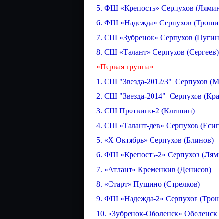
5. ФШ «Крепость» Серпухов (Лями
6. ФШ «Надежда» Серпухов (Троши
7. СШ «Зубренок» Серпухов (Пугин
8. СШ «Талант» Серпухов (Сергеев)
«Первая группа»
1. СШ "Звезда-2012/3" Серпухов (М
2. СШ "Звезда-2014" Серпухов (Кра
3. СШ Протвино-2 (Клишин)
4. СШ «Талант-дев» Серпухов (Еси
5. «Х Октябрь» Серпухов (Блинов)
6. ФШ «Крепость-2» Серпухов (Лям
7. «Атлант» Кременкив (Денисов)
8. «Старт» Пущино (Стрелков)
9. ФШ «Надежда-2» Серпухов (Трош
10. «Зубренок-Оболенск» Оболенск 