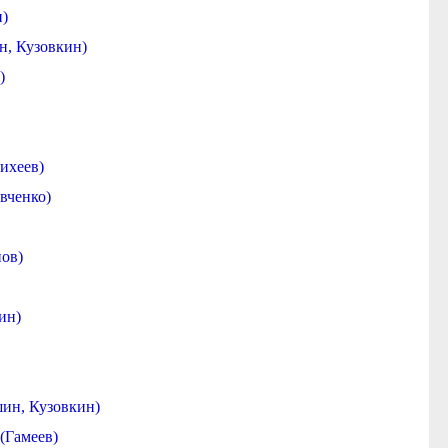
н)
н, Кузовкин)
)
ихеев)
вченко)
пов)
ин)
ин, Кузовкин)
(Гамеев)