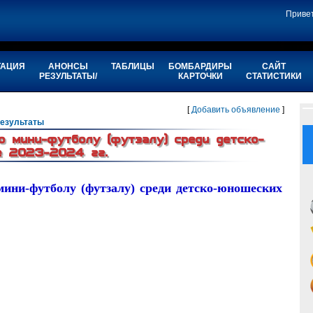
Приве
ТАЦИЯ
АНОНСЫ
ТАБЛИЦЫ
БОМБАРДИРЫ
САЙТ
РЕЗУЛЬТАТЫ/
КАРТОЧКИ
СТАТИСТИКИ
[
Добавить объявление
]
езультаты
по мини-футболу (футзалу) среди детско-
е 2023-2024 гг.
 мини-футболу (футзалу) среди детско-юношеских