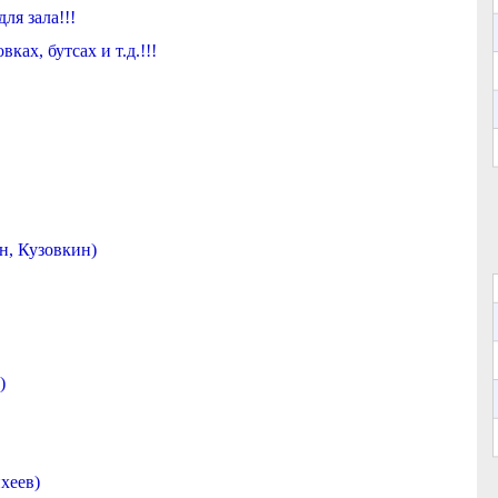
ля зала!!!
ках, бутсах и т.д.!!!
н, Кузовкин)
)
хеев)