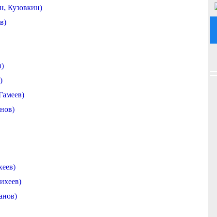
н, Кузовкин)
в)
н)
)
Гамеев)
анов)
хеев)
ихеев)
анов)