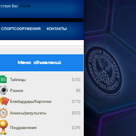
тствую Вас
,
Гость
СПОРТСООРУЖЕНИЯ
КОНТАКТЫ
Меню объявлений
Таблицы
[131]
Разное
[0]
Бомбардиры/Карточки
[171]
Анонсы/результаты
[522]
Поздравления
[124]