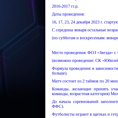
2016-2017 гг.р.
Даты проведения:
16, 17, 23, 24 декабря 2023 г. старту
С середины января остальные возрас
(по субботам и воскресеньям: январь 
Место проведения: ФОЗ «Звезда» г.
(возможно проведение: СК «Юбиле
Формула проведения: в зависимости 
больше).
Матч состоит из 2 таймов по 20 мин
Команды, желающие принять учас
команды, возрастная категория) Ми
До начала соревнований заполнить
ФФС).
Футболисты играют в щитках и гетр