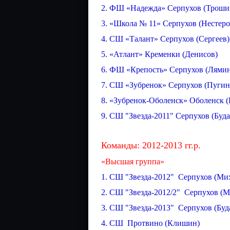
2. ФШ «Надежда» Серпухов (Троши
3. «Школа № 11» Серпухов (Нестеро
4. СШ «Талант» Серпухов (Сергеев)
5. «Атлант» Кременки (Денисов)
6. ФШ «Крепость» Серпухов (Лями
7. СШ «Зубренок» Серпухов (Пугин
8. «Зубренок-Оболенск» Оболенск (
9. СШ "Звезда-2011" Серпухов (Буд
Команды: 2012-2013 гг.р.
«Высшая группа»
1. СШ "Звезда-2012" Серпухов (Ми
2. СШ "Звезда-2012/2" Серпухов (М
3. СШ "Звезда-2013" Серпухов (Буд
4. СШ Протвино (Клишин)