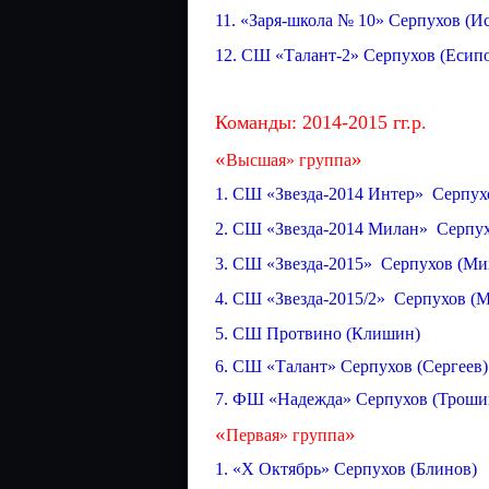
11. «Заря-школа № 10» Серпухов (Ис
12. СШ «Талант-2» Серпухов (Есип
Команды: 2014-2015 гг.р.
«
»
Высшая» группа
1. СШ «Звезда-2014 Интер» Серпух
2. СШ «Звезда-2014 Милан» Серпух
3. СШ «Звезда-2015» Серпухов (Ми
4. СШ «Звезда-2015/2» Серпухов (
5. СШ Протвино (Клишин)
6. СШ «Талант» Серпухов (Сергеев)
7. ФШ «Надежда» Серпухов (Троши
«
»
Первая» группа
1. «Х Октябрь» Серпухов (Блинов)