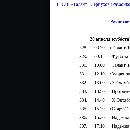
8. СШ «Талант» Серпухов (Разбойко
Расписан
20 апреля (суббота
328. 08.30 «Талант-16» -
329. 09.15 «Футбики-17» 
330. 10.00 «Талант-16» - 
331. 12.10 «Зубренок-08»
332. 13.00 «Х Октябрь-1
333. 13.50 «Протвино-16» 
334. 14.40 «Х Октябрь-08
335. 15.30 «Старт-12
336. 16.20 «Надежда-12/2
337. 17.10 «Надежда-14/2