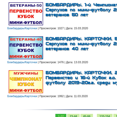
БОМБАРДИРЫ. 1-й Чемпионат 
Серпухов по мини-футболу 20
ветеранов 50 лет
Бомбардиры/Карточки
|
Просмотров:
1027
|
Дата:
15.03.2020
БОМБАРДИРЫ. КАРТОЧКИ. 5 П
Серпухов по мини-футболу 20
ветеранов 40 лет
Бомбардиры/Карточки
|
Просмотров:
1476
|
Дата:
13.03.2020
БОМБАРДИРЫ. КАРТОЧКИ. 27
Первенство и 16-й Кубок г.о
футболу 2019-20г.г. среди м
Бомбардиры/Карточки
|
Просмотров:
1992
|
Дата:
11.03.2020
...
1-22
23-44
45-66
133-154