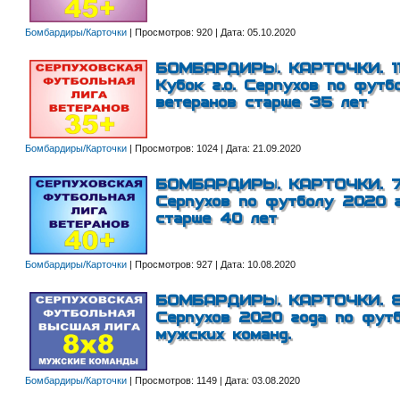
Бомбардиры/Карточки
|
Просмотров:
920
|
Дата:
05.10.2020
БОМБАРДИРЫ. КАРТОЧКИ. 11-
Кубок г.о. Серпухов по фут
ветеранов старше 35 лет
Бомбардиры/Карточки
|
Просмотров:
1024
|
Дата:
21.09.2020
БОМБАРДИРЫ. КАРТОЧКИ. 7-е
Серпухов по футболу 2020 г
старше 40 лет
Бомбардиры/Карточки
|
Просмотров:
927
|
Дата:
10.08.2020
БОМБАРДИРЫ. КАРТОЧКИ. 8-й
Серпухов 2020 года по футб
мужских команд.
Бомбардиры/Карточки
|
Просмотров:
1149
|
Дата:
03.08.2020