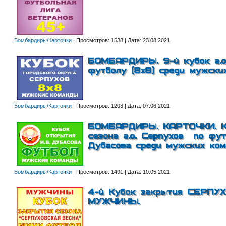
Бомбардиры/Карточки
|
Просмотров:
1538
|
Дата:
23.08.2021
БОМБАРДИРЫ. 9-й кубок г.о.
футболу (8х8) среди мужских
Бомбардиры/Карточки
|
Просмотров:
1203
|
Дата:
07.06.2021
БОМБАРДИРЫ. КАРТОЧКИ. Ку
сезона г.о. Серпухов по фут
Дубасова среди мужских ком
Бомбардиры/Карточки
|
Просмотров:
1491
|
Дата:
10.05.2021
4-й Кубок закрытия СЕРПУ
МУЖЧИНЫ.