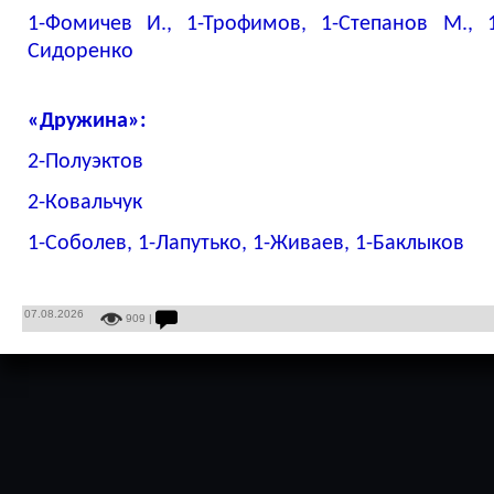
1-Фомичев И., 1-Трофимов, 1-Степанов М., 1
Сидоренко
«Дружина»:
2-Полуэктов
2-Ковальчук
1-Соболев, 1-Лапутько, 1-Живаев, 1-Баклыков
07.08.2026
909 |