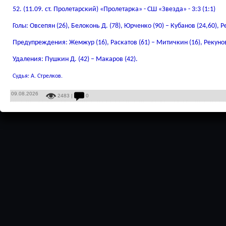
52. (11.09. ст. Пролетарский) «Пролетарка» - СШ «Звезда» - 3:3 (1:1)
Голы: Овсепян (26), Белоконь Д. (78), Юрченко (90) – Кубанов (24,60), Р
Предупреждения: Жемжур (16), Раскатов (61) – Митичкин (16), Рекунов
Удаления: Пушкин Д. (42) – Макаров (42).
Судья: А. Стрелков.
09.08.2026
2483 |
0