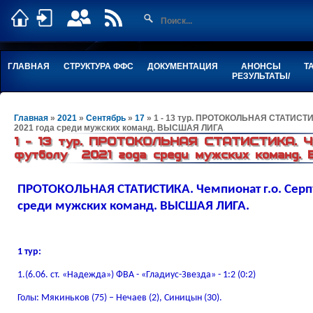
ГЛАВНАЯ
СТРУКТУРА ФФС
ДОКУМЕНТАЦИЯ
АНОНСЫ
Т
РЕЗУЛЬТАТЫ/
Главная
»
2021
»
Сентябрь
»
17
» 1 - 13 тур. ПРОТОКОЛЬНАЯ СТАТИСТИК
2021 года среди мужских команд. ВЫСШАЯ ЛИГА
1 - 13 тур. ПРОТОКОЛЬНАЯ СТАТИСТИКА. Чем
футболу 2021 года среди мужских команд
ПРОТОКОЛЬНАЯ СТАТИСТИКА.
Чемпионат г.о. Сер
среди мужских команд. ВЫСШАЯ ЛИГА.
1 тур:
1.(6.06. ст. «Надежда») ФВА - «Гладиус-Звезда» - 1:2 (0:2)
Голы: Мякиньков (75) – Нечаев (2), Синицын (30).