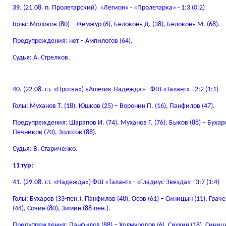
39. (21.08. п. Пролетарский) «Легион» - «Пролетарка» - 1:3 (0:2)
Голы: Молоков (80) – Жемжур (6), Белоконь Д. (38), Белоконь М. (68).
Предупреждения: нет – Ампилогов (64).
Судья: А. Стрелков.
40. (22.08. ст. «Протва») «Атлетик-Надежда» - ФШ «Талант» - 2:2 (1:1)
Голы: Муханов Т. (18), Юшков (25) – Воронин П. (16), Панфилов (47).
Предупреждения: Шарапов И. (74), Муханов Г. (76), Быков (88) – Бухаров
Печников (70), Золотов (88).
Судья: В. Стариченко.
11 тур:
41. (29.08. ст. «Надежда») ФШ «Талант» - «Гладиус-Звезда» - 3:7 (1:4)
Голы: Бухаров (33-пен.), Панфилов (48), Осов (61) – Синицын (11), Граче
(44), Сочин (80), Зимин (88-пен.).
Предупреждения: Панфилов (88) – Холмуродов (6), Сиухин (18), Синицы