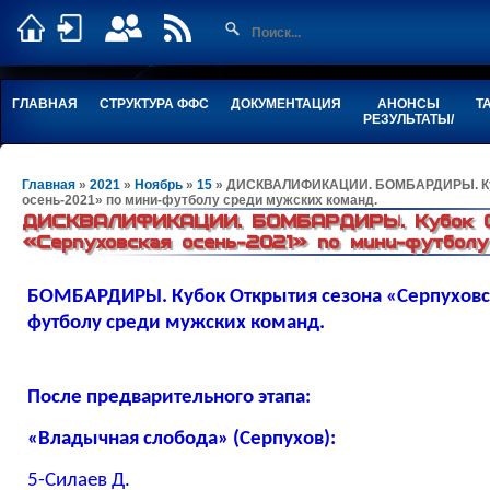
ГЛАВНАЯ
СТРУКТУРА ФФС
ДОКУМЕНТАЦИЯ
АНОНСЫ
Т
РЕЗУЛЬТАТЫ/
Главная
»
2021
»
Ноябрь
»
15
» ДИСКВАЛИФИКАЦИИ. БОМБАРДИРЫ. Куб
осень-2021» по мини-футболу среди мужских команд.
ДИСКВАЛИФИКАЦИИ. БОМБАРДИРЫ. Кубок О
«Серпуховская осень-2021» по мини-футболу
БОМБАРДИРЫ. Кубок Открытия сезона «Серпуховс
футболу среди мужских команд.
После предварительного этапа:
«Владычная слобода» (Серпухов):
5-Силаев Д.