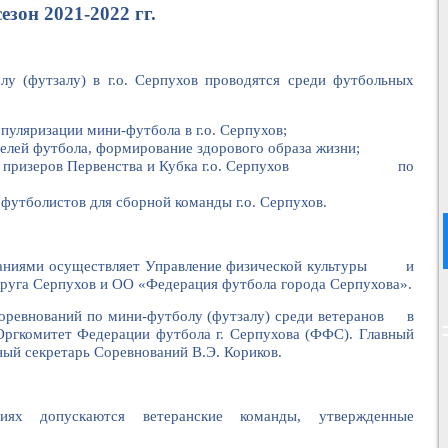
202
1
-202
2
гг.
лу (футзалу) в г.о. Серпухов проводятся среди футбольных
пуляризации мини-футбола в г.о. Серпухов;
елей футбола, формирование здорового образа жизни;
ля и призеров Первенства и Кубка г.о. Серпухов по
футболистов для сборной команды г.о. Серпухов.
ваниями осуществляет Управление физической культуры и
руга Серпухов и ОО «Федерация футбола города Серпухова».
оревнований по мини-футболу (футзалу) среди ветеранов в
а Оргкомитет Федерации футбола г. Серпухова (ФФС). Главный
вный секретарь Соревнований В.Э. Кориков.
ях допускаются ветеранские команды, утвержденные