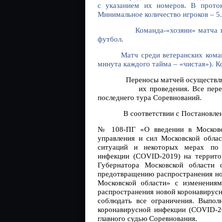
с указанием их номеров
. В прото
Минимальное количество игроков – 5.
Команда-«хозяин» матча предос
футбол.
Матч среди ветеранских кома
минута каждого тайма – «чистая»). К
Переносы матчей осуществляются
их проведения. Все перенесенн
последнего тура Соревнований.
В соответствии с Постановле
№ 108-ПГ
«О введении в Москов
управления и сил Московской обла
ситуаций и некоторых мерах по 
инфекции (
COVID
-2019) на террит
Губернатора Московской области
предотвращению распространения н
Московской области» с изменения
распространения новой коронавирусн
соблюдать все ограничения. Выпол
коронавирусной инфекции (
COVID
-
главного судью Соревнования.