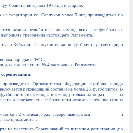
футболисты-ветераны 1973 г.р. и старше.
на территории г.о. Серпухов менее 5 лет, производиться по
ются игроки нелюбительских команд всех лиг футбольных
выполнять требования настоящего Регламента.
 Кубка г.о. Серпухов по мини-футболу (футзалу) среди
ленном порядке в ФФС.
ии, согласно пункта № 4 настоящего Регламента.
 соревнований.
 производится Оргкомитетом Федерации футбола города
включается руководящий состав и не более 25 футболистов. В
д футболистов из команды в команду только один раз за
влять и перезаявлять не более пяти игроков в течение сезона
ринимаются в 2-х экземплярах, заверенные врачом и
аявке прилагаются:
орта на участника Соревнований со штампом регистрации
(по