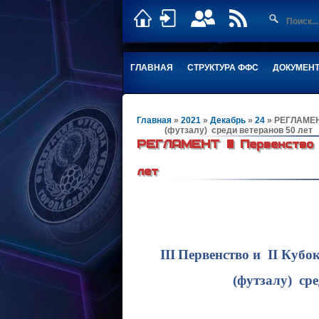
ГЛАВНАЯ
СТРУКТУРА ФФС
ДОКУМЕН
Главная
»
2021
»
Декабрь
»
24
» РЕГЛАМЕН
(футзалу) среди ветеранов 50 лет
РЕГЛАМЕНТ III Первенство 
(футзалу) с
лет
III
Первенство и
II
Кубок
(футзалу) среди вете