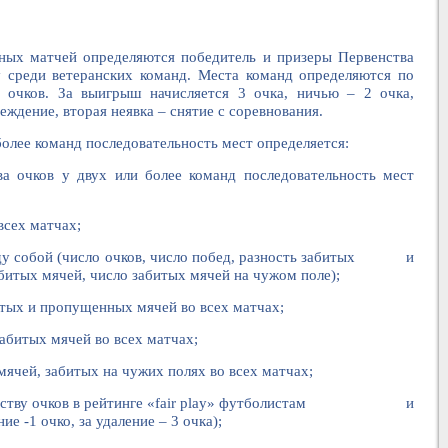
нных матчей определяются победитель и призеры Первенства
ранских команд. Места команд определяются по
 очков. За выигрыш начисляется 3 очка, ничью – 2 очка,
еждение, вторая неявка – снятие с соревнования.
 более команд последовательность мест определяется:
 у двух или более команд последовательность мест
всех матчах;
ежду собой (число очков, число побед, разность забитых и
итых мячей, число забитых мячей на чужом поле);
итых и пропущенных мячей во всех матчах;
забитых мячей во всех матчах;
мячей, забитых на чужих полях во всех матчах;
у очков в рейтинге «
fair
play
» футболистам и
 -1 очко, за удаление – 3 очка);