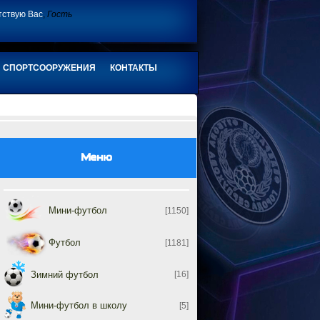
тствую Вас
,
Гость
СПОРТСООРУЖЕНИЯ
КОНТАКТЫ
Меню
Мини-футбол
[1150]
Футбол
[1181]
Зимний футбол
[16]
Мини-футбол в школу
[5]