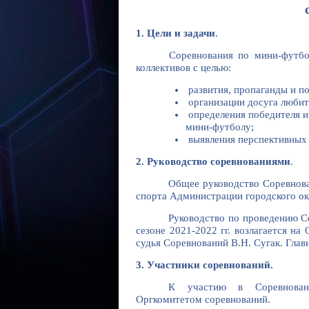
сезон 
1. Цели и задачи
.
Соревнования по мини-футбо
коллективов с целью:
развития, пропаганды и по
организации досуга любит
определения победите
мини-футболу;
выявления перспективных 
2. Руководство соревнованиями
.
Общее руководство Соревно
спорта Администрации городского ок
Руководство по проведению С
сезоне 2021-2022 гг. возлагается н
судья Соревнований
В.Н. Сугак
. Гла
3. Участники соревнований.
К участию в Соревновани
Оргкомитетом соревнований.