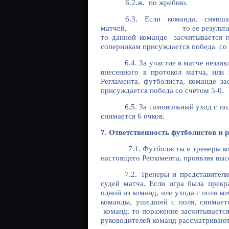
6.2.ж. по жребию.
6.3. Если команда, снявша
матчей, то ее результаты аннул
то данной команде засчитывается п
соперникам присуждается победа со 
6.4. За участие в матче не
внесенного в протокол матча, или
Регламента, футболиста, команде з
присуждается победа со счетом 5
6.5. За самовольный уход с
снимается 6 очков.
7. Ответственность футболистов и 
7.1. Футболисты и тренеры ком
настоящего Регламента, проявляя вы
7.2. Тренеры и представител
судей матча. Если игра была прекр
одной из команд, или ухода с пол
команды, ушедшей с поля, снимаетс
команд, то поражение засчитываетс
руководителей команд рассматриваю