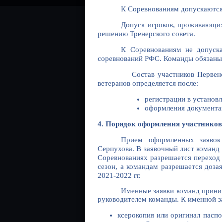
К Соревнованиям допускаются 
Допуск игроков, проживающих 
решению Тренерского совета.
К Соревнованиям не допуска
соревнований РФС. Команды обязаны 
Состав участников Первенства и
ветеранов определяется после:
регистрации в установ
оформления документац
4. Порядок оформления участников
Прием оформленных заявок
Серпухова. В заявочный лист команд 
Соревнованиях разрешается перехо
сезон, а командам разрешается дозая
2021-2022 гг.
Именные заявки команд п
руководителем команды. К именной з
ксерокопия или оригинал пасп