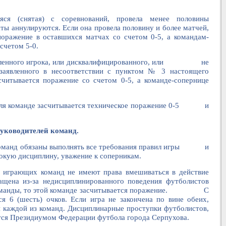
яся (снятая) с соревнований, провела менее половины
ируются. Если она провела половину и более матчей,
оражение в оставшихся матчах со счетом 0-5, а командам-
счетом 5-0.
заявленного игрока, или дисквалифицированного, или не
 заявленного в несоответствии с пунктом № 3 настоящего
асчитывается поражение со счетом 0-5, а команде-сопернице
-0.
 поля команде засчитывается техническое поражение 0-5 и
руководителей команд.
анд обязаны выполнять все требования правил игры и
сокую дисциплину, уважение к соперникам.
и играющих команд не имеют права вмешиваться в действие
ащена из-за недисциплинированного поведения футболистов
я команды, то этой команде засчитывается поражение. С
я 6 (шесть) очков. Если игра не закончена по вине обеих,
я каждой из команд. Дисциплинарные проступки футболистов,
тся Президиумом Федерации футбола города Серпухова.