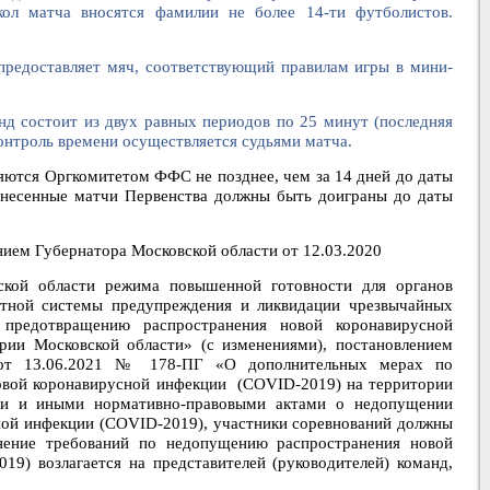
кол матча вносятся фамилии не более 14-ти футболистов.
тавляет мяч, соответствующий правилам игры в мини-
нд состоит из двух равных периодов по 25 минут (последняя
онтроль времени осуществляется судьями матча.
 Оргкомитетом ФФС не позднее, чем за 14 дней до даты
ые матчи Первенства должны быть доиграны до даты
нием Губернатора Московской области от 12.03.2020
ской области режима повышенной готовности для органов
стной системы предупреждения и ликвидации чрезвычайных
предотвращению распространения новой коронавирусной
ории Московской области» (с изменениями), постановлением
 от 13.06.2021 № 178-ПГ «О дополнительных мерах по
овой коронавирусной инфекции (
COVID
-2019) на территории
ми и иными нормативно-правовыми актами о недопущении
ой инфекции (
COVID
-2019), участники соревнований должны
нение требований по недопущению распространения новой
2019) возлагается на представителей (руководителей) команд,