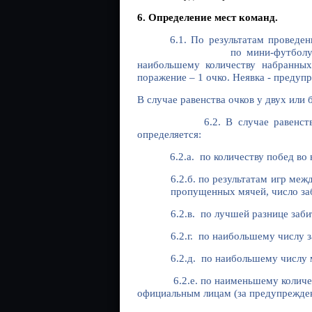
6. Определение мест команд.
6.1. По результатам проведе
по мини-футболу среди вете
наибольшему количеству набранных
поражение – 1 очко. Неявка - предупр
В случае равенства очков у двух или
6.2. В случае равенства очков
определяется:
6.2.а. по количеству побед во 
6.2.б. по результатам игр м
пропущенных мячей, число заб
6.2.в. по лучшей разнице заб
6.2.г. по наибольшему числу 
6.2.д. по наибольшему числу 
6.2.е. по наименьшему количеств
официальным лицам (за предупреждение