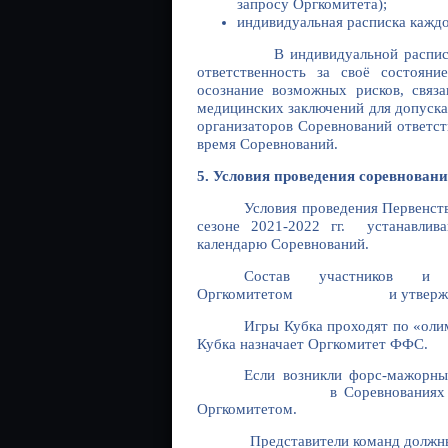
запросу Оргкомитета);
индивидуальная расписка каждо
В индивидуальной расписке уча
ответственность за своё состояни
осознание возможных рисков, связ
медицинских заключений для до
организаторов Соревнований ответс
время Соревнований.
5. Условия проведения соревнован
Условия проведения Первенс
сезоне 2021-2022 гг. устанавлив
календарю Соревнований.
Состав участников и ф
Оргкомитетом и утверждает
Игры Кубка проходят по «олим
Кубка назначает Оргкомитет ФФС.
Если возникли форс-мажорны
в Соревнованиях сезона 202
Оргкомитетом.
Представители команд должны