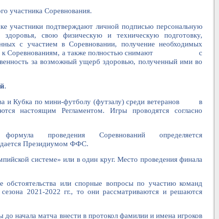
го участника Соревнования.
стники подтверждают личной подписью персональную
е здоровья, свою физическую и техническую подготовку,
анных с участием в Соревновании, получение необходимых
пуска к Соревнованиям, а также полностью снимают с
твенность за возможный ущерб здоровью, полученный ими во
ий
.
тва и Кубка по мини-футболу (футзалу) среди ветеранов в
аются настоящим Регламентом. Игры проводятся согласно
ормула проведения Соревнований определяется
ся Президиумом ФФС.
пийской системе» или в один круг. Место проведения финала
е обстоятельства или спорные вопросы по участию команд
1-2022 гг., то они рассматриваются и решаются
 до начала матча внести в протокол фамилии и имена игроков