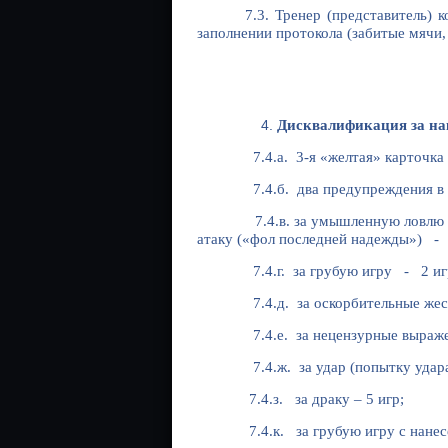
7.3. Тренер (представитель)
заполнении протокола (забитые мячи, 
Дисквалификация за нак
7.4.а. 3-я «желтая» карточка
7.4.б. два предупреждения в о
7.4.в. за умышленную ловлю мяча 
атаку («фол последней надежды») - 
7.4.г. за грубую игру - 2 иг
7.4.д. за оскорбительные жесты в
7.4.е. за нецензурные выражения 
7.4.ж. за удар (попытку удара)
7.4.з. за драку – 5 игр;
7.4.к. за грубую игру с нанес