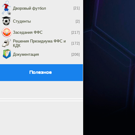
Дворовый футбол
[21]
Студенты
[2]
Заседания ФФС
[217]
Решения Президиума ФФС и
[172]
КДК
Документация
[206]
Полезное