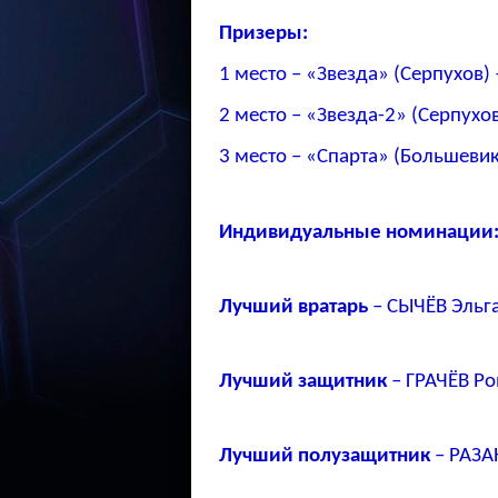
Призеры:
1 место – «Звезда» (Серпухов
2 место – «Звезда-2» (Серпух
3 место – «Спарта» (Большеви
Индивидуальные номинации
Лучший вратарь
– СЫЧЁВ Эльга
Лучший защитник
– ГРАЧЁВ Ро
Лучший полузащитник
– РАЗА