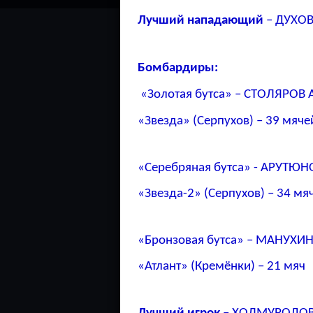
Лучший нападающий
– ДУХОВ 
Бомбардиры:
«Золотая бутса» – СТОЛЯРОВ 
«Звезда» (Серпухов) – 39 мяче
«Серебряная бутса» - АРУТЮН
«Звезда-2» (Серпухов) – 34 мя
«Бронзовая бутса» – МАНУХИН
«Атлант» (Кремёнки) – 21 мяч