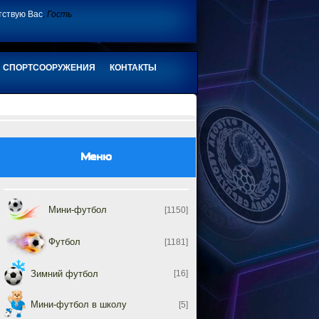
тствую Вас
,
Гость
СПОРТСООРУЖЕНИЯ
КОНТАКТЫ
Меню
Мини-футбол
[1150]
Футбол
[1181]
Зимний футбол
[16]
Мини-футбол в школу
[5]