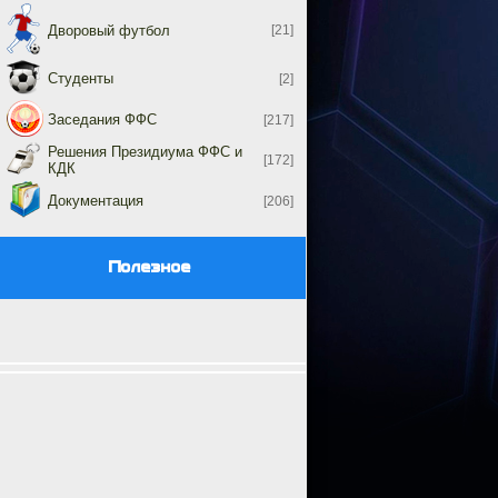
Дворовый футбол
[21]
Студенты
[2]
Заседания ФФС
[217]
Решения Президиума ФФС и
[172]
КДК
Документация
[206]
Полезное