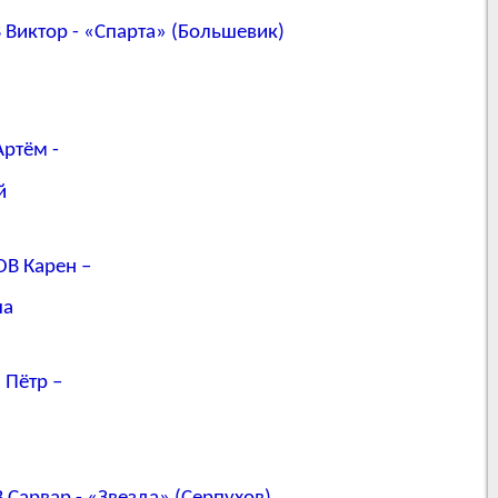
Виктор - «Спарта» (Большевик)
Артём -
й
ОВ Карен –
ча
 Пётр –