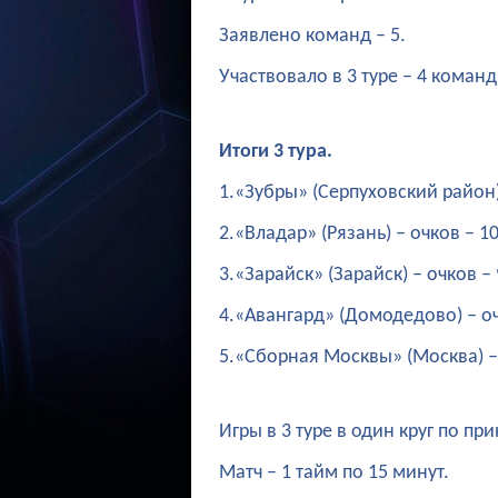
Заявлено команд – 5.
Участвовало в 3 туре – 4 команд
Итоги 3 тура.
1.«Зубры» (Серпуховский район) 
2.«Владар» (Рязань) – очков – 10
3.«Зарайск» (Зарайск) – очков – 
4.«Авангард» (Домодедово) – очк
5.«Сборная Москвы» (Москва) – о
Игры в 3 туре в один круг по п
Матч – 1 тайм по 15 минут.