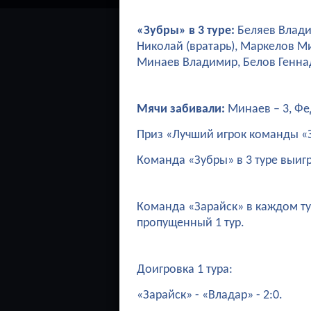
«Зубры» в 3 туре:
Беляев Владим
Николай (вратарь), Маркелов Ми
Минаев Владимир, Белов Генна
Мячи забивали:
Минаев – 3, Федо
Приз «Лучший игрок команды «З
Команда «Зубры» в 3 туре выиг
Команда «Зарайск» в каждом тур
пропущенный 1 тур.
Доигровка 1 тура:
«Зарайск» - «Владар» - 2:0.