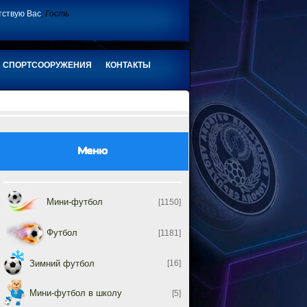
тствую Вас
,
Гость
СПОРТСООРУЖЕНИЯ
КОНТАКТЫ
Меню
Мини-футбол
[1150]
Футбол
[1181]
Зимний футбол
[16]
Мини-футбол в школу
[5]