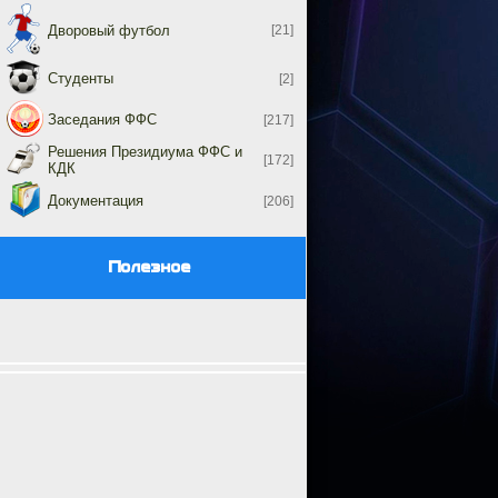
Дворовый футбол
[21]
Студенты
[2]
Заседания ФФС
[217]
Решения Президиума ФФС и
[172]
КДК
Документация
[206]
Полезное