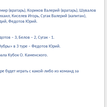
ир (вратарь), Кориков Валерий (вратарь), Шувалов
хаил, Киселев Игорь, Сугак Валерий (капитан),
дий, Федотов Юрий.
тов – 3, Белов – 2, Сугак - 1.
убры» в 3 туре – Федотов Юрий.
рала Кубок О. Каменского.
е будет играть с какой-либо из команд за