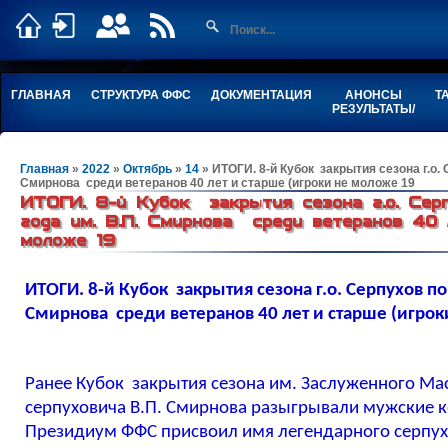
ГЛАВНАЯ
СТРУКТУРА ФФС
ДОКУМЕНТАЦИЯ
АНОНСЫ
Т
РЕЗУЛЬТАТЫ/
Главная
»
2022
»
Октябрь
»
14
» ИТОГИ. 8-й Кубок закрытия сезона г.о. 
Смирнова среди ветеранов 40 лет и старше (игроки не моложе 19
ИТОГИ. 8-й Кубок закрытия сезона г.о. Се
года им. В.П. Смирнова среди ветеранов 40 
моложе 19
ИТОГИ. 8-й Кубок закрытия сезона г.о. Серпухов по
Смирнова среди ветеранов 40 лет и старше (игроки
Ранее Кубок закрытия сезона им. Заслуженного Мас
серпуховича В.П. Смирнова разыгрывали мужские к
Президиум ФФС присвоил имя легендарного серпух