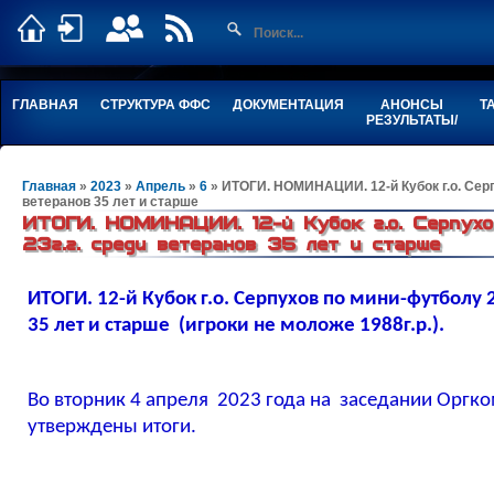
ГЛАВНАЯ
СТРУКТУРА ФФС
ДОКУМЕНТАЦИЯ
АНОНСЫ
Т
РЕЗУЛЬТАТЫ/
Главная
»
2023
»
Апрель
»
6
» ИТОГИ. НОМИНАЦИИ. 12-й Кубок г.о. Серп
ветеранов 35 лет и старше
ИТОГИ. НОМИНАЦИИ. 12-й Кубок г.о. Серпух
23г.г. среди ветеранов 35 лет и старше
ИТОГИ.
12-й Кубок г.о. Серпухов по мини-футболу 
35 лет и старше (игроки не моложе 1988г.р.).
Во вторник 4 апреля 2023 года на заседании Орг
утверждены итоги.