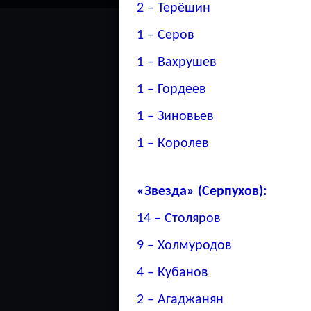
2 – Терёшин
1 – Серов
1 – Вахрушев
1 – Гордеев
1 – Зиновьев
1 – Королев
«Звезда» (Серпухов):
14 – Столяров
9 – Холмуродов
4 – Кубанов
2 – Агаджанян