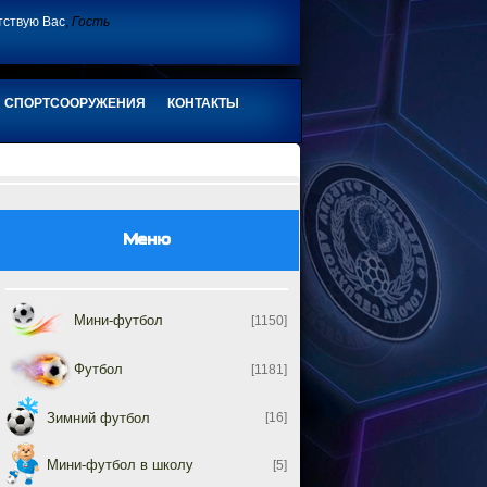
тствую Вас
,
Гость
СПОРТСООРУЖЕНИЯ
КОНТАКТЫ
Меню
Мини-футбол
[1150]
Футбол
[1181]
Зимний футбол
[16]
Мини-футбол в школу
[5]