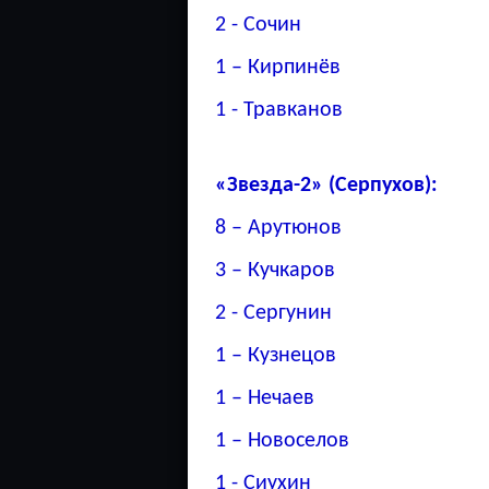
2 - Сочин
1 – Кирпинёв
1 - Травканов
«Звезда-2» (Серпухов):
8 – Арутюнов
3 – Кучкаров
2 - Сергунин
1 – Кузнецов
1 – Нечаев
1 – Новоселов
1 - Сиухин