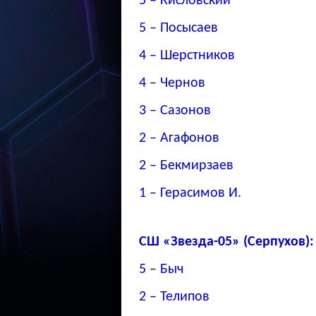
5 – Кисловский
5 – Посысаев
4 – Шерстников
4 – Чернов
3 – Сазонов
2 – Агафонов
2 – Бекмирзаев
1 – Герасимов И.
СШ «Звезда-05» (Серпухов):
5 – Быч
2 – Телипов