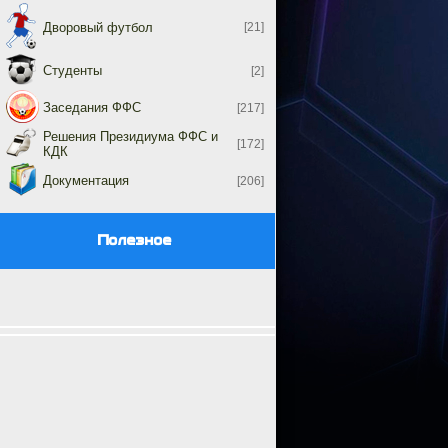
Дворовый футбол
[21]
Студенты
[2]
Заседания ФФС
[217]
Решения Президиума ФФС и
[172]
КДК
Документация
[206]
Полезное