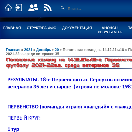
ГЛАВНАЯ
СТРУКТУРА ФФС
ДОКУМЕНТАЦИЯ
АНОНСЫ
Т
РЕЗУЛЬТАТЫ/
Главная
»
2021
»
Декабрь
»
20
» Положение команд на 14.12.21г.:18-е П
2021-22г.г. среди ветеранов 35
Положение команд на 14.12.21г.:18-е Первенст
футболу 2021-22г.г. среди ветеранов 35
РЕЗУЛЬТАТЫ. 18-е Первенство г.о. Серпухов по мин
ветеранов 35 лет и старше (игроки не моложе 1987
ПЕРВЕНСТВО (команды играют «каждый» с «каждым
ПЕРВЫЙ КРУГ:
1 тур