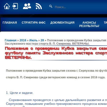
ГЛАВНАЯ
СТРУКТУРА ФФС
ДОКУМЕНТАЦИЯ
АНОНСЫ
Т
РЕЗУЛЬТАТЫ/
Главная
»
2016
»
Июль
»
28
» Положение о проведении Кубка закрытия 
Заслуженного мастера спорта В. П. Смирнова. ВЕТЕРАНЫ.
Положение о проведении Кубка закрытия сезо
футболу памяти Заслуженного мастера спорта
ВЕТЕРАНЫ.
Положение о проведении Кубка закрытия сезона г. Серпухова по фут
спорта В. П. Смирнова среди ветеранских команд в сезоне 2016 года.
1. Цели и задачи.
Соревнования проводятся с целью дальнейшего развития и по
Серпухове, повышение учебно-тренировочного процесса кома