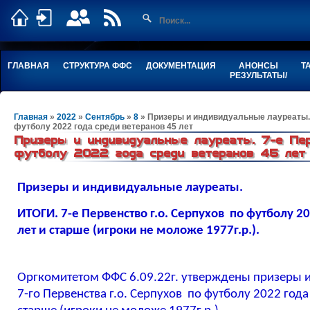
ГЛАВНАЯ
СТРУКТУРА ФФС
ДОКУМЕНТАЦИЯ
АНОНСЫ
Т
РЕЗУЛЬТАТЫ/
Главная
»
2022
»
Сентябрь
»
8
» Призеры и индивидуальные лауреаты. 
футболу 2022 года среди ветеранов 45 лет
Призеры и индивидуальные лауреаты. 7-е Пер
футболу 2022 года среди ветеранов 45 лет
Призеры и индивидуальные лауреаты.
ИТОГИ. 7
-е Первенство г.о. Серпухов по футболу 2
лет и старше (игроки не моложе 1977г.р.).
Оргкомитетом ФФС 6.09.22г. утверждены призеры 
7
-го Первенства г.о. Серпухов по футболу 2022 года