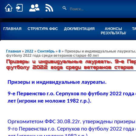
ГЛАВНАЯ
СТРУКТУРА ФФС
ДОКУМЕНТАЦИЯ
АНОНСЫ
Т
РЕЗУЛЬТАТЫ/
Главная
»
2022
»
Сентябрь
»
8
» Призеры и индивидуальные лауреаты. 9
футболу 2022 года среди ветеранов старше 40 лет
Призеры и индивидуальные лауреаты. 9-е Пер
футболу 2022 года среди ветеранов старше
Призеры и индивидуальные лауреаты.
9-е Первенство г.о. Серпухов по футболу 2022 года
лет (игроки не моложе 1982 г.р.).
Оргкомитетом ФФС 30.08.22г. утверждены призеры
9-го Первенства г.о. Серпухов по футболу 2022 года