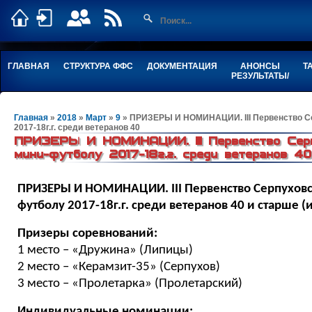
ГЛАВНАЯ
СТРУКТУРА ФФС
ДОКУМЕНТАЦИЯ
АНОНСЫ
Т
РЕЗУЛЬТАТЫ/
Главная
»
2018
»
Март
»
9
» ПРИЗЕРЫ И НОМИНАЦИИ. III Первенство Се
2017-18г.г. среди ветеранов 40
ПРИЗЕРЫ И НОМИНАЦИИ. III Первенство Серп
мини-футболу 2017-18г.г. среди ветеранов 40
ПРИЗЕРЫ И НОМИНАЦИИ.
III
Первенство Серпуховс
футболу 2017-18г.г. среди ветеранов 40 и старше (
Призеры соревнований:
1 место – «Дружина» (Липицы)
2 место – «Керамзит-35» (Серпухов)
3 место – «Пролетарка» (Пролетарский)
Индивидуальные номинации: