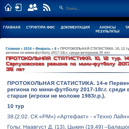
ГЛАВНАЯ
СТРУКТУРА ФФС
ДОКУМЕНТАЦИЯ
АНОНСЫ
Т
РЕЗУЛЬТАТЫ/
Главная
»
2018
»
Февраль
»
8
» ПРОТОКОЛЬНАЯ СТАТИСТИКА. 10, 12 тур
региона по мини-футболу 2017-18г.г. среди ветеранов 35 лет
ПРОТОКОЛЬНАЯ СТАТИСТИКА. 10, 12 тур. 14
Серпуховского региона по мини-футболу 2017-
35 лет
ПРОТОКОЛЬНАЯ СТАТИСТИКА.
14-е Перве
региона по мини-футболу 2017-18г.г. среди 
старше (игроки не моложе 1983г.р.).
10 тур
38.(2.02. СК «РМ») «Артефакт» - «Техно Лайн» -
Голы: Наавгуст Д. (13), Цыкин (19,49) –Балашов