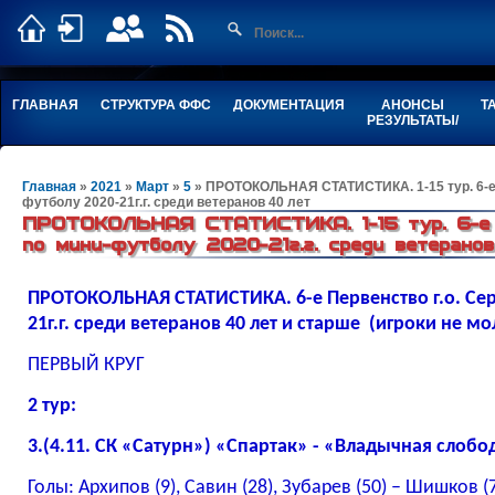
ГЛАВНАЯ
СТРУКТУРА ФФС
ДОКУМЕНТАЦИЯ
АНОНСЫ
Т
РЕЗУЛЬТАТЫ/
Главная
»
2021
»
Март
»
5
» ПРОТОКОЛЬНАЯ СТАТИСТИКА. 1-15 тур. 6-е 
футболу 2020-21г.г. среди ветеранов 40 лет
ПРОТОКОЛЬНАЯ СТАТИСТИКА. 1-15 тур. 6-е П
по мини-футболу 2020-21г.г. среди ветерано
ПРОТОКОЛЬНАЯ СТАТИСТИКА.
6-е Первенство г.о. С
21г.г. среди ветеранов 40 лет и старше (игроки не мо
ПЕРВЫЙ КРУГ
2 тур:
3.(4.11. СК «Сатурн») «Спартак» - «Владычная слобода
Голы: Архипов (9), Савин (28), Зубарев (50) – Шишков (7