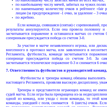
по наибольшему числу забитых мячей во всех матчах;
по наибольшему числу мячей, забитых на чужих полях 
по наименьшему количеству очков в рейтинге «fair 
лицам (за предупреждение -1 очко, за удаление – 3 очка
по жребию.
Если команда, снявшаяся (снятая) с соревнований, пр
результаты аннулируются. Если она провела половину и 
засчитывается поражение в оставшихся матчах 
соперникам присуждается победа со счетом 3-0.
За участие в матче незаявленного игрока, или 
внесенного в протокол матча, или заявленного в несоотв
Регламента, футболиста, команде засчитывается пораж
сопернице присуждается победа со счетом 3-0. За са
засчитывается техническое поражение 0-3 и снимается 6 очко
7. Ответственность футболистов и руководителей команд.
Футболисты и тренеры команд обязаны выполнять в
настоящего Регламента, проявляя высокую дисциплину, ува
Тренеры и представители играющих команд не име
судей матча. Если игра была прекращена из-за недисципли
одной из команд, или ухода с поля команды, то этой ком
команды, ушедшей с поля, снимается 6 (шесть) очков. Если