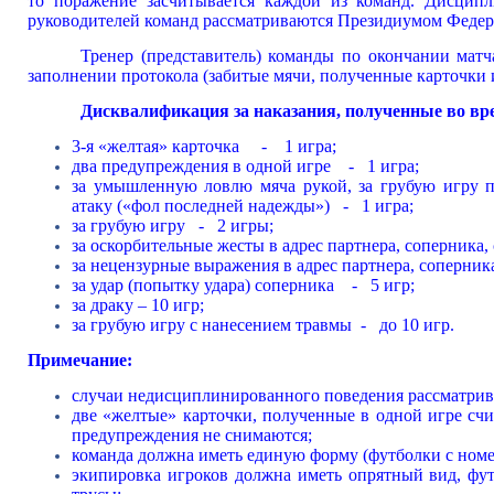
то поражение засчитывается каждой из команд. Дисципл
руководителей команд рассматриваются Президиумом Федер
Тренер (представитель) команды по окончании матч
заполнении протокола (забитые мячи, полученные карточки и 
Дисквалификация за наказания, полученные во вр
3-я «желтая» карточка - 1 игра;
два предупреждения в одной игре - 1 игра;
за умышленную ловлю мяча рукой, за грубую игру п
атаку («фол последней надежды») - 1 игра;
за грубую игру - 2 игры;
за оскорбительные жесты в адрес партнера, соперника,
за нецензурные выражения в адрес партнера, соперник
за удар (попытку удара) соперника - 5 игр;
за драку – 10 игр;
за грубую игру с нанесением травмы - до 10 игр.
Примечание:
случаи недисциплинированного поведения рассматр
две «желтые» карточки, полученные в одной игре счи
предупреждения не снимаются;
команда должна иметь единую форму (футболки с номер
экипировка игроков должна иметь опрятный вид, фу