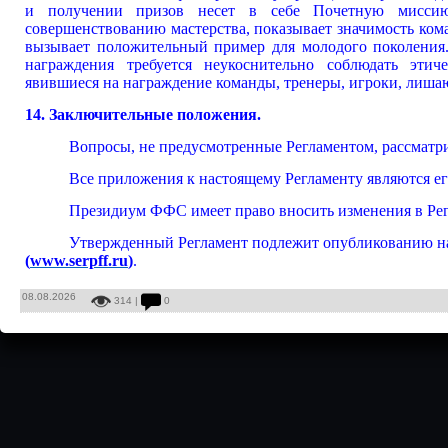
и получении призов несет в себе Почетную миссию
совершенствованию мастерства, показывает значимост
вызывает положительный пример для молодог
награждения требуется неукоснительно соблюдать эти
явившиеся на награждение команды, тренеры, игроки, л
14. Заключительные положения.
Вопросы, не предусмотренные Регламентом, рассматр
Все приложения к настоящему Регламенту являются его 
Президиум ФФС имеет право вносить изменения в Регл
Утвержденный Регламент подлежит опубликованию на
(
www.serpff.ru
)
.
08.08.2026
314 |
0