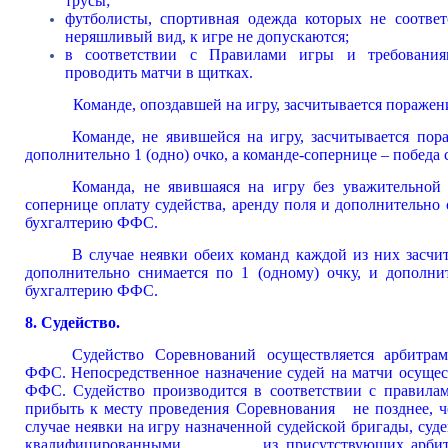
трусы;
футболисты, спортивная одежда которых не соотве
неряшливый вид, к игре не допускаются;
в соответствии с Правилами игры и требован
проводить матчи в щитках.
Команде, опоздавшей на игру, засчитывается поражени
Команде, не явившейся на игру, засчитывается пор
дополнительно 1 (одно) очко, а команде-сопернице – победа с
Команда, не явившаяся на игру без уважительной
сопернице оплату судейства, аренду поля и допол
бухгалтерию ФФС.
В случае неявки обеих команд каждой из них засчит
дополнительно снимается по 1 (одному) очку, и доп
бухгалтерию ФФС.
8. Судейство.
Судейство Соревнований осуществляется арбитра
ФФС. Непосредственное назначение судей на матчи осущес
ФФС. Судейство производится в соответствии с правила
прибыть к месту проведения Соревнования не позднее, че
случае неявки на игру назначенной судейской бригады, суд
квалифицированными из присутствующих арбитров, 