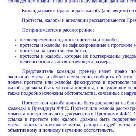
соблюдением правил игры и (или) нарушающие данный Регла
Команды имеют право подать жалобу (апелляцию) на к
Протесты, жалобы и апелляции рассматриваются Пр
Не принимаются к рассмотрению:
несвоевременно поданные протесты и жалобы;
протесты и жалобы, не зафиксированные в протоколе м
протесты на качество судейства;
протесты и жалобы, которые не подтверждены уведо
целевого взноса соответствующего размера.
Представитель команды (тренер) имеет право п
окончания матча, и обязан немедленно сообщить об этом г
подаче протеста или жалобы фиксируется в протоколе м
жалобы должны быть указаны причины, послужившие осно
также подробно изложены обстоятельства, связанные с нару
Протест или жалоба должны быть доставлены на бли
команды в Президиум ФФС. Протест или жалоба рассма
момента поступления всех документов в Президиум ФФС. Об
ссылка в протесте или жалобе, должны быть подкреплен
матча, запись в протоколе матча, рапорты судей матча,
объективному и полному изучению обстоятельств.