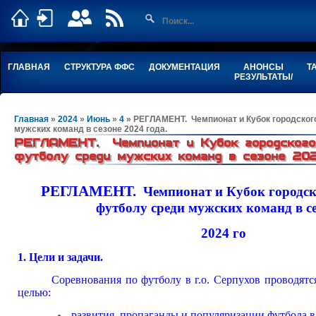
ГЛАВНАЯ
СТРУКТУРА ФФС
ДОКУМЕНТАЦИЯ
АНОНСЫ
Т
РЕЗУЛЬТАТЫ/
Главная
»
2024
»
Июнь
»
4
» РЕГЛАМЕНТ. Чемпионат и Кубок городског
мужских команд в сезоне 2024 года.
РЕГЛАМЕНТ. Чемпионат и Кубок городского
футболу среди мужских команд в сезоне 202
РЕГЛАМЕНТ.
Чемпионат и Кубок городск
футболу среди мужских команд в се
2024 го
1. Цели и задачи.
Соревнования по футболу в г.о. Серпухов проводятс
целью:
развития, пропаганды и популяризации футбола в 