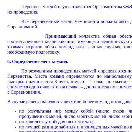
Переносы матчей осуществляются Оргкомитетом ФФС н
их проведения.
Все перенесенные матчи Чемпионата должны быть д
Соревнований.
Принимающий коллектив обязан обеспечить п
соответствующей квалификации, имеющего медицинскую а
травмах игроков обеих команд или в иных случаях, или
необходимую подготовку.
6. Определение мест команд.
По результатам проведенных матчей определяются п
Первенства. Места команд определяются по наибольшему
выигрыш начисляется 3 очка, ничью – 1 очко, поражение –
снимается одно очко, вторая неявка – дополнительно снимаетс
с Соревнования.
В случае равенства очков у двух или более команд последова
по результатам игр между собой (число очков, ч
пропущенных мячей, число забитых мячей, число забит
по количеству побед во всех матчах;
по лучшей разнице забитых и пропущенных мячей во в