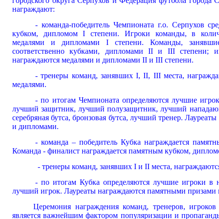
городского округа Серпухов и Федерация футбола города 
награждают:
- команда-победитель Чемпионата г.о. Серпухов ср
кубком, дипломом I степени. Игроки команды, в колич
медалями и дипломами I степени. Команды, занявшие
соответственно кубками, дипломами II и III степени; и
награждаются медалями и дипломами II и III степени.
- тренеры команд, занявших I, II, III места, наг
медалями.
- по итогам Чемпионата определяются лучшие игрок
лучший защитник, лучший полузащитник, лучший нападающи
серебряная бутса, бронзовая бутса, лучший тренер. Лауреа
и дипломами.
- команда – победитель Кубка награждается памятн
Команда - финалист награждается памятным кубком, дипломо
- тренеры команд, занявших I и II места, награждаютс
- по итогам Кубка определяются лучшие игроки в
лучший игрок. Лауреаты награждаются памятными призами 
Церемония награждения команд, тренеров, игроков и
является важнейшим фактором популяризации и пропаганды