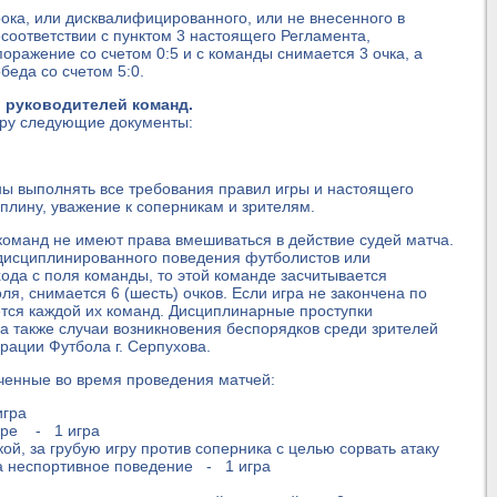
рока, или дисквалифицированного, или не внесенного в
есоответствии с пунктом 3 настоящего Регламента,
оражение со счетом 0:5 и с команды снимается 3 очка, а
еда со счетом 5:0.
и руководителей команд.
гру следующие документы:
ы выполнять все требования правил игры и настоящего
плину, уважение к соперникам и зрителям.
оманд не имеют права вмешиваться в действие судей матча.
едисциплинированного поведения футболистов или
ода с поля команды, то этой команде засчитывается
я, снимается 6 (шесть) очков. Если игра не закончена по
ется каждой их команд. Дисциплинарные проступки
 а также случаи возникновения беспорядков среди зрителей
ации Футбола г. Серпухова.
ченные во время проведения матчей:
игра
гре - 1 игра
й, за грубую игру против соперника с целью сорвать атаку
а неспортивное поведение - 1 игра