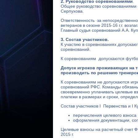
2. Руководство соревнованиями
.
Общее руководство соревнованиями 
Серпухова.
Ответственность за непосредственн
ветеранов в сезоне 2015-16 г.г. возл
Главный судья соревнований А.А. Куп
3. Состав участников.
К участию в соревнованиях допускаю
соревнований.
К соревнованиям допускаются футб
Допуск игроков проживающих на т
производить по решению тренерск
К соревнованиям не допускаются игр
соревнований РФС. Команды обязаны
своевременно уплачивать целевые вз
платежи в размерах и сроки, опреде
Состав участников I Первенства и I 
перечисления целевого взноса 
оформления документации, сог
Целевые взносы на расчетный счет Ф
2015 г.