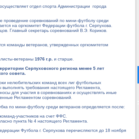
осуществляет отдел спорта Администрации города
ое проведение соревнований по мини-футболу среди
агается на оргкомитет Федерации футбола г. Серпухова.
цов. Главный секретарь соревнований В.Э. Кориков.
тся команды ветеранов, утвержденных оргкомитетом
олисты-ветераны
1976 г.р.
и старше.
ерритории Серпуховского региона менее 5 лет
ого совета.
оки нелюбительских команд всех лиг футбольных
 выполнять требования настоящего Регламента,
носы для участия в соревнованиях и осуществлять иные
ленные Регламентом соревнований.
Кубка по мини-футболу среди ветеранов определяется после:
команд-участников на счет ФФС.
ласно пункта № 4 настоящего Регламента.
едерации Футбола г. Серпухова перечисляются до 18 ноября