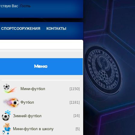
тствую Вас
,
Гость
СПОРТСООРУЖЕНИЯ
КОНТАКТЫ
Меню
Мини-футбол
[1150]
Футбол
[1181]
Зимний футбол
[16]
Мини-футбол в школу
[5]