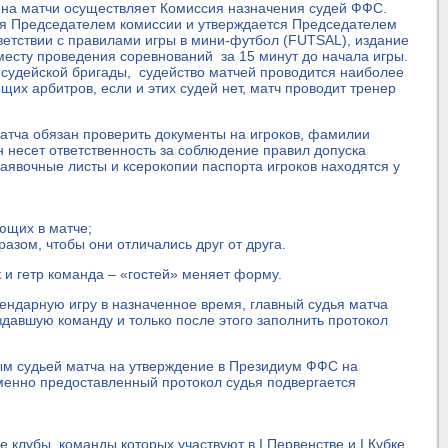
 на матчи осуществляет Комиссия назначения судей ФФС.
ся Председателем комиссии и утверждается Председателем
ветствии с правилами игры в мини-футбол (FUTSAL), издание
месту проведения соревнований за 15 минут до начала игры.
й судейской бригады, судейство матчей проводится наиболее
их арбитров, если и этих судей нет, матч проводит тренер
атча обязан проверить документы на игроков, фамилии
н несет ответственность за соблюдение правил допуска
заявочные листы и ксерокопии паспорта игроков находятся у
ующих в матче;
азом, чтобы они отличались друг от друга.
 и гетр команда – «гостей» меняет форму.
ендарную игру в назначенное время, главный судья матча
здавшую команду и только после этого заполнить протокол
ым судьей матча на утверждение в Президиум ФФС на
менно предоставленный протокол судья подвергается
 клубы, команды которых участвуют в I Первенстве и I Кубке