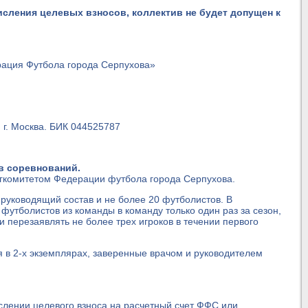
исления целевых взносов, коллектив не будет допущен к
ция Футбола города Серпухова»
01
 г. Москва. БИК 044525787
в соревнований.
гкомитетом Федерации футбола города Серпухова.
 руководящий состав и не более 20 футболистов. В
футболистов из команды в команду только один раз за сезон,
 перезаявлять не более трех игроков в течении первого
в 2-х экземплярах, заверенные врачом и руководителем
слении целевого взноса на расчетный счет ФФС или