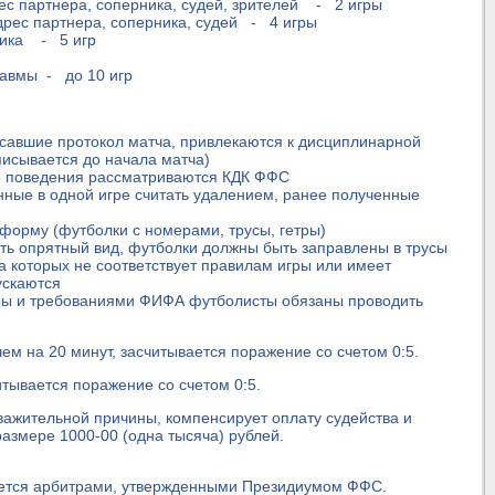
ес партнера, соперника, судей, зрителей - 2 игры
дрес партнера, соперника, судей - 4 игры
ника - 5 игр
равмы - до 10 игр
исавшие протокол матча, привлекаются к дисциплинарной
писывается до начала матча)
о поведения рассматриваются КДК ФФС
нные в одной игре считать удалением, ранее полученные
форму (футболки с номерами, трусы, гетры)
ть опрятный вид, футболки должны быть заправлены в трусы
 которых не соответствует правилам игры или имеет
ускаются
гры и требованиями ФИФА футболисты обязаны проводить
ем на 20 минут, засчитывается поражение со счетом 0:5.
итывается поражение со счетом 0:5.
уважительной причины, компенсирует оплату судейства и
азмере 1000-00 (одна тысяча) рублей.
яется арбитрами, утвержденными Президиумом ФФС.