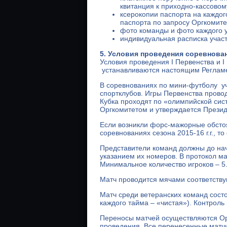
квитанция к приходно-кассовом
ксерокопии паспорта на каждог
паспорта по запросу Оргкомите
фото команды и фото каждого у
индивидуальная расписка учас
5. Условия проведения соревнова
Условия проведения I Первенства и I 
устанавливаются настоящим Реглам
В соревнованиях по мини-футболу уч
спортклубов. Игры Первенства провод
Кубка проходят по «олимпийской сис
Оргкомитетом и утверждается През
Если возникли форс-мажорные обстоя
соревнованиях сезона 2015-16 г.г., 
Представители команд должны до нач
указанием их номеров. В протокол м
Минимальное количество игроков – 5
Матч проводится мячами соответств
Матч среди ветеранских команд состо
каждого тайма – «чистая»). Контрол
Переносы матчей осуществляются Орг
проведения. Все перенесенные матчи