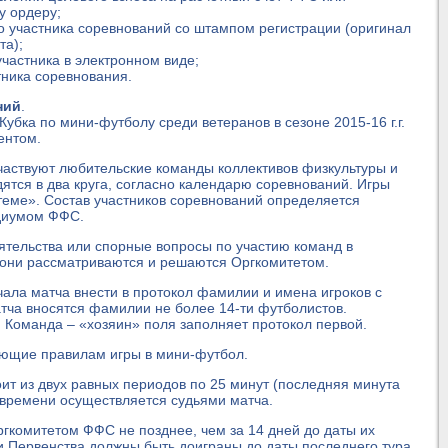
у ордеру;
о участника соревнований со штампом регистрации (оригинал
та);
частника в электронном виде;
тника соревнования.
ний
.
Кубка по мини-футболу среди ветеранов в сезоне 2015-16 г.г.
ентом.
аствуют любительские команды коллективов физкультуры и
ятся в два круга, согласно календарю соревнований. Игры
теме». Состав участников соревнований определяется
идиумом ФФС.
тельства или спорные вопросы по участию команд в
то они рассматриваются и решаются Оргкомитетом.
ала матча внести в протокол фамилии и имена игроков с
атча вносятся фамилии не более 14-ти футболистов.
. Команда – «хозяин» поля заполняет протокол первой.
ующие правилам игры в мини-футбол.
ит из двух равных периодов по 25 минут (последняя минута
ь времени осуществляется судьями матча.
комитетом ФФС не позднее, чем за 14 дней до даты их
 Первенства должны быть доиграны до даты последнего тура