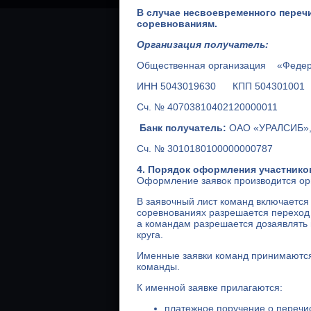
В случае несвоевременного переч
соревнованиям.
Организация получатель:
Общественная организация «Федера
ИНН 5043019630 КПП 5043010
Сч. № 40703810402120000011
Банк получатель:
ОАО «УРАЛСИБ»,
Сч. № 3010180100000000787
4. Порядок оформления участнико
Оформление заявок производится ор
В заявочный лист команд включается
соревнованиях разрешается переход 
а командам разрешается дозаявлять и
круга.
Именные заявки команд принимаются 
команды.
К именной заявке прилагаются:
платежное поручение о перечи