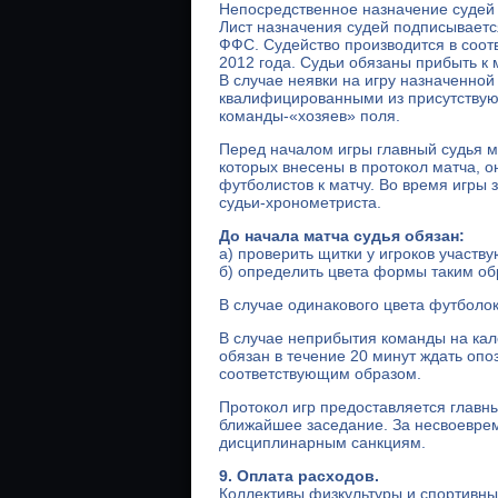
Непосредственное назначение судей
Лист назначения судей подписывает
ФФС. Судейство производится в соот
2012 года. Судьи обязаны прибыть к 
В случае неявки на игру назначенно
квалифицированными из присутствующ
команды-«хозяев» поля.
Перед началом игры главный судья м
которых внесены в протокол матча, о
футболистов к матчу. Во время игры 
судьи-хронометриста.
До начала матча судья обязан:
а) проверить щитки у игроков участв
б) определить цвета формы таким обр
В случае одинакового цвета футболок
В случае неприбытия команды на кал
обязан в течение 20 минут ждать опо
соответствующим образом.
Протокол игр предоставляется главн
ближайшее заседание. За несвоевре
дисциплинарным санкциям.
9. Оплата расходов.
Коллективы физкультуры и спортивные