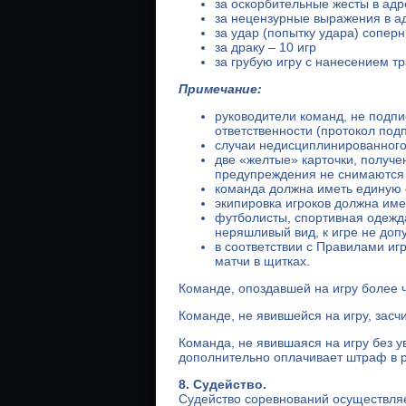
за оскорбительные жесты в адр
за нецензурные выражения в а
за удар (попытку удара) сопер
за драку – 10 игр
за грубую игру с нанесением т
Примечание:
руководители команд, не подп
ответственности (протокол под
случаи недисциплинированног
две «желтые» карточки, получе
предупреждения не снимаются
команда должна иметь единую 
экипировка игроков должна име
футболисты, спортивная одежда
неряшливый вид, к игре не доп
в соответствии с Правилами и
матчи в щитках.
Команде, опоздавшей на игру более ч
Команде, не явившейся на игру, засч
Команда, не явившаяся на игру без 
дополнительно оплачивает штраф в р
8. Судейство.
Судейство соревнований осуществл