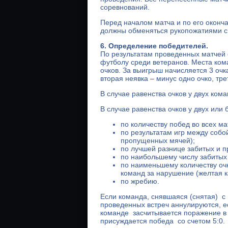
соревнований.
Перед началом матча и по его оконч
должны обменяться рукопожатиями с
6. Определение победителей.
По результатам проведенных матчей 
футболу среди ветеранов. Места ко
очков. За выигрыш начисляется 3 очка,
вторая неявка – минус одно очко, тре
В случае равенства очков у двух ком
В случае равенства очков у двух или
по количеству побед во всех ма
по результатам игр между собой
пропущенных мячей);
по лучшей разнице забитых и п
по наибольшему числу забитых 
по наименьшему количеству о
команд за нарушение (желтая ка
по жребию.
Если команда, снявшаяся (снятая) с 
проведенных встреч аннулируются, е
команде засчитывается поражение в 
присуждается победа со счетом 5:0.