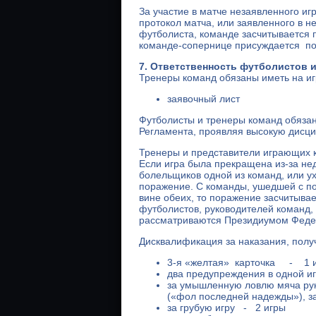
За участие в матче незаявленного иг
протокол матча, или заявленного в н
футболиста, команде засчитывается п
команде-сопернице присуждается поб
7. Ответственность футболистов 
Тренеры команд обязаны иметь на и
заявочный лист
Футболисты и тренеры команд обязан
Регламента, проявляя высокую дисци
Тренеры и представители играющих к
Если игра была прекращена из-за н
болельщиков одной из команд, или ух
поражение. С команды, ушедшей с пол
вине обеих, то поражение засчитыва
футболистов, руководителей команд,
рассматриваются Президиумом Федер
Дисквалификация за наказания, полу
3-я «желтая» карточка - 1 
два предупреждения в одной и
за умышленную ловлю мяча руко
(«фол последней надежды»), з
за грубую игру - 2 игры