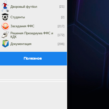
Дворовый футбол
[21]
Студенты
[2]
Заседания ФФС
[217]
Решения Президиума ФФС и
[172]
КДК
Документация
[206]
Полезное