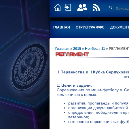
ГЛАВНАЯ
СТРУКТУРА ФФС
ДОКУМЕН
Главная
»
2015
»
Ноябрь
»
11
» РЕГЛАМЕН
РЕГЛАМЕНТ
I Первенства и I Кубка Серпуховс
ст
1. Цели и задачи.
Соревнования по мини-футболу в Се
коллективов с целью:
развития, пропаганды и попул
организации досуга любителей
определения победителя и приз
ветеранов;
выявления перспективных футб