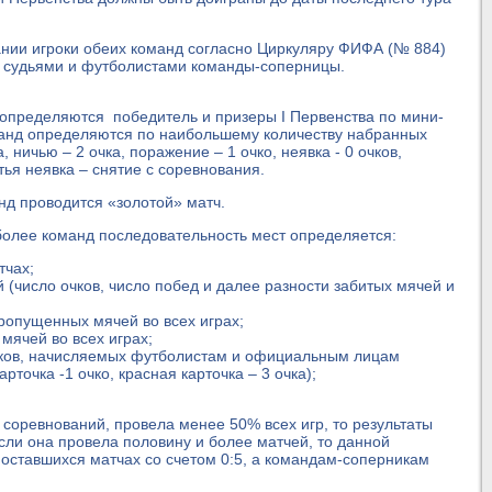
ании игроки обеих команд согласно Циркуляру ФИФА (№ 884)
 судьями и футболистами команды-соперницы.
определяются победитель и призеры I Первенства по мини-
манд определяются по наибольшему количеству набранных
 ничью – 2 очка, поражение – 1 очко, неявка - 0 очков,
тья неявка – снятие с соревнования.
анд проводится «золотой» матч.
 более команд последовательность мест определяется:
тчах;
 (число очков, число побед и далее разности забитых мячей и
ропущенных мячей во всех играх;
мячей во всех играх;
чков, начисляемых футболистам и официальным лицам
рточка -1 очко, красная карточка – 3 очка);
соревнований, провела менее 50% всех игр, то результаты
сли она провела половину и более матчей, то данной
оставшихся матчах со счетом 0:5, а командам-соперникам