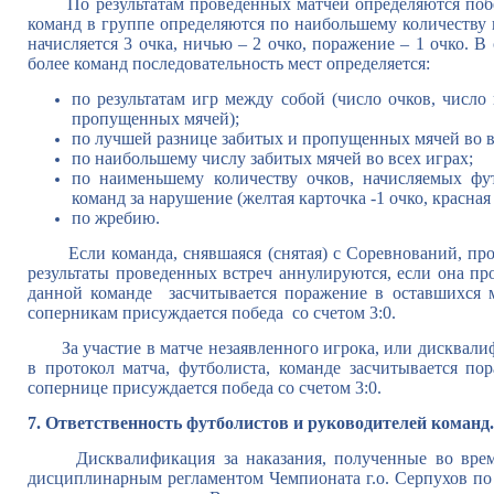
По результатам проведенных матчей определяются побед
команд в группе определяются по наибольшему количест
начисляется 3 очка, ничью – 2 очко, поражение – 1 очко. В
более команд последовательность мест определяется:
по результатам игр между собой (число очков, число
пропущенных мячей);
по лучшей разнице забитых и пропущенных мячей во в
по наибольшему числу забитых мячей во всех играх;
по наименьшему количеству очков, начисляемых ф
команд за нарушение (желтая карточка -1 очко, красная 
по жребию.
Если команда, снявшаяся (снятая) с Соревнований, п
результаты проведенных встреч аннулируются, если она пр
данной команде засчитывается поражение в оставшихся ма
соперникам присуждается победа со счетом 3:0.
За участие в матче незаявленного игрока, или дисквалиф
в протокол матча, футболиста, команде засчитывается пор
сопернице присуждается победа со счетом 3:0.
7. Ответственность футболистов и руководителей команд.
Дисквалификация за наказания, полученные во время 
дисциплинарным регламентом Чемпионата г.о. Серпухов по