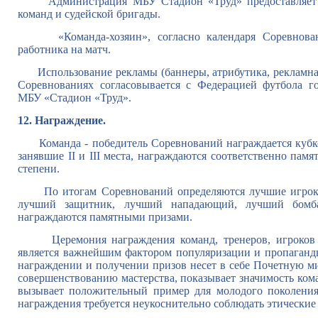
Администрация МБУ Стадион «Труд» предоставляет фу
команд и судейской бригады.
«Команда-хозяин», согласно календаря Соревновани
работника на матч.
Использование рекламы (баннеры, атрибутика, рек
Соревнованиях согласовывается с Федерацией футбола г
МБУ «Стадион «Труд».
12. Награждение.
Команда - победитель Соревнований награждается кубко
занявшие II и III места, награждаются соответственно памя
степени.
По итогам Соревнований определяются лучшие игроки 
лучший защитник, лучший нападающий, лучший бомба
награждаются памятными призами.
Церемония награждения команд, тренеров, игроков и
является важнейшим фактором популяризации и пр
награждении и получении призов несет в себе Почетную м
совершенствованию мастерства, показывает значимост
вызывает положительный пример для молодог
награждения требуется неукоснительно соблюдать этические