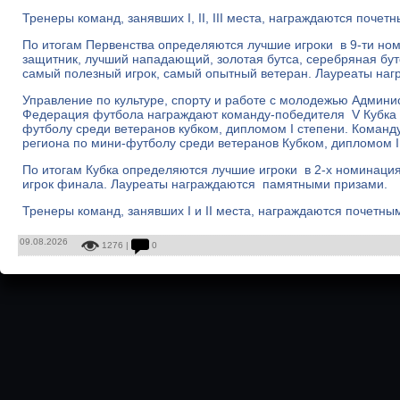
Тренеры команд, занявших I, II, III места, награждаются почет
По итогам Первенства определяются лучшие игроки в 9-ти ном
защитник, лучший нападающий, золотая бутса, серебряная бутс
самый полезный игрок, самый опытный ветеран. Лауреаты на
Управление по культуре, спорту и работе с молодежью Админи
Федерация футбола награждают команду-победителя V Кубка 
футболу среди ветеранов кубком, дипломом I степени. Команд
региона по мини-футболу среди ветеранов Кубком, дипломом I
По итогам Кубка определяются лучшие игроки в 2-х номинаци
игрок финала. Лауреаты награждаются памятными призами.
Тренеры команд, занявших I и II места, награждаются почетны
09.08.2026
1276 |
0