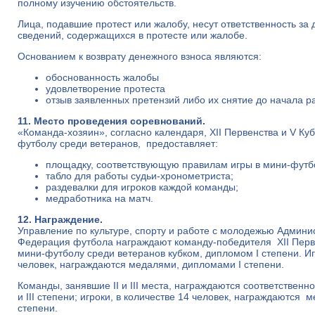
полному изучению обстоятельств.
Лица, подавшие протест или жалобу, несут ответственность за 
сведений, содержащихся в протесте или жалобе.
Основанием к возврату денежного взноса являются:
обоснованность жалобы
удовлетворение протеста
отзыв заявленных претензий либо их снятие до начала
11. Место проведения соревнований.
«Команда-хозяин», согласно календаря, XII Первенства и V Ку
футболу среди ветеранов, предоставляет:
площадку, соответствующую правилам игры в мини-футб
табло для работы судьи-хронометриста;
раздевалки для игроков каждой команды;
медработника на матч.
12. Награждение.
Управление по культуре, спорту и работе с молодежью Админи
Федерация футбола награждают команду-победителя XII Перве
мини-футболу среди ветеранов кубком, дипломом I степени. Иг
человек, награждаются медалями, дипломами I степени.
Команды, занявшие II и III места, награждаются соответствен
и III степени; игроки, в количестве 14 человек, награждаются м
степени.