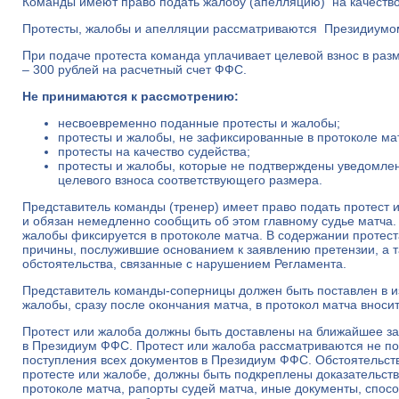
Команды имеют право подать жалобу (апелляцию) на качество
Протесты, жалобы и апелляции рассматриваются Президиум
При подаче протеста команда уплачивает целевой взнос в раз
– 300 рублей на расчетный счет ФФС.
Не принимаются к рассмотрению:
несвоевременно поданные протесты и жалобы;
протесты и жалобы, не зафиксированные в протоколе ма
протесты на качество судейства;
протесты и жалобы, которые не подтверждены уведомле
целевого взноса соответствующего размера.
Представитель команды (тренер) имеет право подать протест 
и обязан немедленно сообщить об этом главному судье матча.
жалобы фиксируется в протоколе матча. В содержании протес
причины, послужившие основанием к заявлению претензии, а 
обстоятельства, связанные с нарушением Регламента.
Представитель команды-соперницы должен быть поставлен в из
жалобы, сразу после окончания матча, в протокол матча вноси
Протест или жалоба должны быть доставлены на ближайшее з
в Президиум ФФС. Протест или жалоба рассматриваются не по
поступления всех документов в Президиум ФФС. Обстоятельств
протесте или жалобе, должны быть подкреплены доказательств
протоколе матча, рапорты судей матча, иные документы, спо