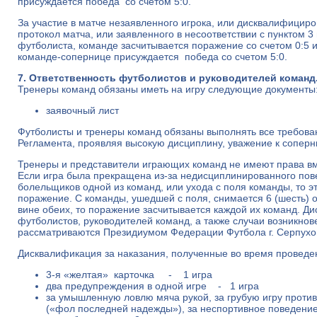
присуждается победа со счетом 5:0.
За участие в матче незаявленного игрока, или дисквалифициро
протокол матча, или заявленного в несоответствии с пунктом 3
футболиста, команде засчитывается поражение со счетом 0:5 и
команде-сопернице присуждается победа со счетом 5:0.
7. Ответственность футболистов и руководителей команд
Тренеры команд обязаны иметь на игру следующие документы
заявочный лист
Футболисты и тренеры команд обязаны выполнять все требова
Регламента, проявляя высокую дисциплину, уважение к соперн
Тренеры и представители играющих команд не имеют права вм
Если игра была прекращена из-за недисциплинированного пов
болельщиков одной из команд, или ухода с поля команды, то э
поражение. С команды, ушедшей с поля, снимается 6 (шесть) о
вине обеих, то поражение засчитывается каждой их команд. Д
футболистов, руководителей команд, а также случаи возникно
рассматриваются Президиумом Федерации Футбола г. Серпухо
Дисквалификация за наказания, полученные во время проведе
3-я «желтая» карточка - 1 игра
два предупреждения в одной игре - 1 игра
за умышленную ловлю мяча рукой, за грубую игру против
(«фол последней надежды»), за неспортивное поведени