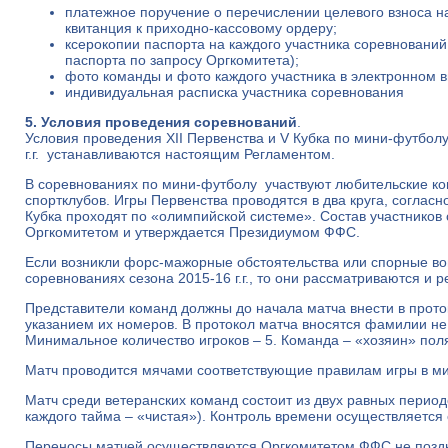
платежное поручение о перечислении целевого взноса н
квитанция к приходно-кассовому ордеру;
ксерокопии паспорта на каждого участника соревновани
паспорта по запросу Оргкомитета);
фото команды и фото каждого участника в электронном в
индивидуальная расписка участника соревнования
5. Условия проведения соревнований
.
Условия проведения XII Первенства и V Кубка по мини-футболу
г.г. устанавливаются настоящим Регламентом.
В соревнованиях по мини-футболу участвуют любительские ко
спортклубов. Игры Первенства проводятся в два круга, соглас
Кубка проходят по «олимпийской системе». Состав участников
Оргкомитетом и утверждается Президиумом ФФС.
Если возникли форс-мажорные обстоятельства или спорные во
соревнованиях сезона 2015-16 г.г., то они рассматриваются и
Представители команд должны до начала матча внести в прото
указанием их номеров. В протокол матча вносятся фамилии не
Минимальное количество игроков – 5. Команда – «хозяин» пол
Матч проводится мячами соответствующие правилам игры в м
Матч среди ветеранских команд состоит из двух равных период
каждого тайма – «чистая»). Контроль времени осуществляется
Переносы матчей осуществляются Оргкомитетом ФФС не поздне