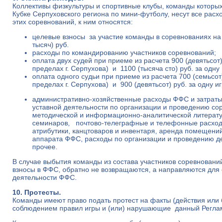
Коллективы физкультуры и спортивные клубы, команды которых 
Кубке Серпуховcкого региона по мини-футболу, несут все рас
этих соревнований, к ним относятся:
целевые взносы за участие команды в соревнованиях на
тысяч) руб.
расходы по командированию участников соревнований;
оплата двух судей при приеме из расчета 900 (девятьсот) 
пределах г. Серпухова) и 1100 (тысяча сто) руб. за одну 
оплата одного судьи при приеме из расчета 700 (семьсот)
пределах г. Серпухова) и 900 (девятьсот) руб. за одну иг
административно-хозяйственные расходы ФФС и затрат
уставной деятельности по организации и проведению сор
методической и информационно-аналитической литерату
семинаров, почтово-телеграфные и телефонные расход
атрибутики, канцтоваров и инвентаря, аренда помещени
аппарата ФФС, расходы по организации и проведению д
прочее.
В случае выбытия команды из состава участников соревновани
взносы в ФФС, обратно не возвращаются, а направляются для
деятельности ФФС.
10. Протесты.
Команды имеют право подать протест на факты (действия или 
соблюдением правил игры и (или) нарушающие данный Реглам