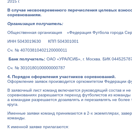
2015 г.
В случае несвоевременного перечисления целевых взносо
соревнованиям.
Организация получатель:
Общественная организация «Федерация Футбола города Сер
ИНН 5043019630 КПП 504301001
Сч. № 40703810402120000011
Банк получатель:
ОАО «УРАЛСИБ», г. Москва. БИК 04452
Сч. № 3010180100000000787
4. Порядок оформления участников соревнований.
Оформление заявок производится оргкомитетом Федерации фу
В заявочный лист команд включается руководящий состав и не
соревнованиях разрешается переход футболистов из команды в
а командам разрешается дозаявлять и перезаявлять не более т
круга.
Именные заявки команд принимаются в 2-х экземплярах, заве
команды.
К именной заявке прилагаются: