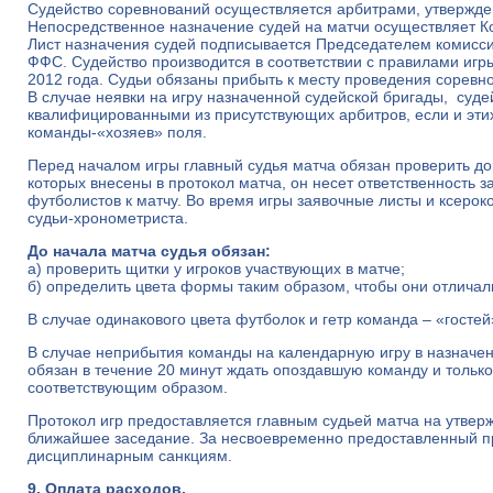
Судейство соревнований осуществляется арбитрами, утверж
Непосредственное назначение судей на матчи осуществляет К
Лист назначения судей подписывается Председателем комисс
ФФС. Судейство производится в соответствии с правилами игр
2012 года. Судьи обязаны прибыть к месту проведения соревно
В случае неявки на игру назначенной судейской бригады, суд
квалифицированными из присутствующих арбитров, если и этих
команды-«хозяев» поля.
Перед началом игры главный судья матча обязан проверить д
которых внесены в протокол матча, он несет ответственность 
футболистов к матчу. Во время игры заявочные листы и ксерок
судьи-хронометриста.
До начала матча судья обязан:
а) проверить щитки у игроков участвующих в матче;
б) определить цвета формы таким образом, чтобы они отличали
В случае одинакового цвета футболок и гетр команда – «госте
В случае неприбытия команды на календарную игру в назначен
обязан в течение 20 минут ждать опоздавшую команду и только
соответствующим образом.
Протокол игр предоставляется главным судьей матча на утве
ближайшее заседание. За несвоевременно предоставленный п
дисциплинарным санкциям.
9. Оплата расходов.