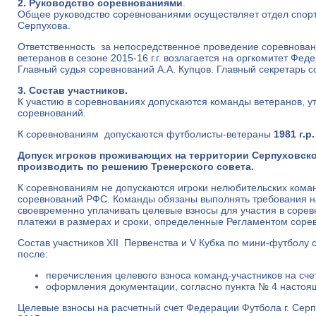
2. Руководство соревнованиями
.
Общее руководство соревнованиями осуществляет отдел спор
Серпухова.
Ответственность за непосредственное проведение соревнован
ветеранов в сезоне 2015-16 г.г. возлагается на оргкомитет Фед
Главный судья соревнований А.А. Купцов. Главный секретарь с
3. Состав участников.
К участию в соревнованиях допускаются команды ветеранов, 
соревнований.
К соревнованиям допускаются футболисты-ветераны
1981 г.р.
Допуск игроков проживающих на территории Серпуховског
производить по решению Тренерского совета.
К соревнованиям не допускаются игроки нелюбительских кома
соревнований РФС. Команды обязаны выполнять требования н
своевременно уплачивать целевые взносы для участия в сорев
платежи в размерах и сроки, определенные Регламентом соре
Состав участников XII Первенства и V Кубка по мини-футболу
после:
перечисления целевого взноса команд-участников на сч
оформления документации, согласно пункта № 4 настоя
Целевые взносы на расчетный счет Федерации Футбола г. Сер