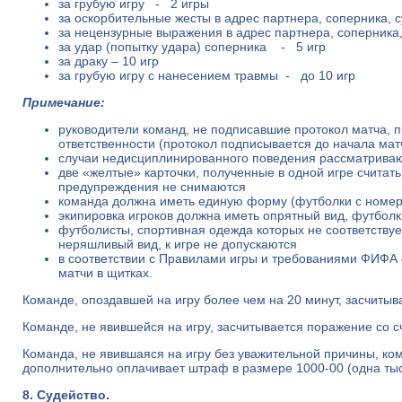
за грубую игру - 2 игры
за оскорбительные жесты в адрес партнера, соперника,
за нецензурные выражения в адрес партнера, соперника
за удар (попытку удара) соперника - 5 игр
за драку – 10 игр
за грубую игру с нанесением травмы - до 10 игр
Примечание:
руководители команд, не подписавшие протокол матча, 
ответственности (протокол подписывается до начала мат
случаи недисциплинированного поведения рассматрива
две «желтые» карточки, полученные в одной игре считат
предупреждения не снимаются
команда должна иметь единую форму (футболки с номера
экипировка игроков должна иметь опрятный вид, футбол
футболисты, спортивная одежда которых не соответству
неряшливый вид, к игре не допускаются
в соответствии с Правилами игры и требованиями ФИФА
матчи в щитках.
Команде, опоздавшей на игру более чем на 20 минут, засчитыв
Команде, не явившейся на игру, засчитывается поражение со с
Команда, не явившаяся на игру без уважительной причины, ко
дополнительно оплачивает штраф в размере 1000-00 (одна тыс
8. Судейство.