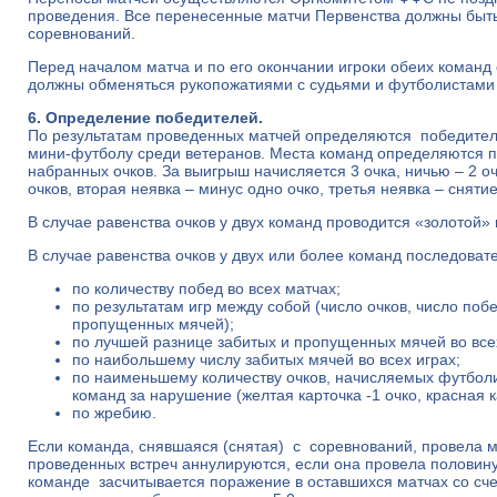
проведения. Все перенесенные матчи Первенства должны быть
соревнований.
Перед началом матча и по его окончании игроки обеих коман
должны обменяться рукопожатиями с судьями и футболистами
6. Определение победителей.
По результатам проведенных матчей определяются победитель
мини-футболу среди ветеранов. Места команд определяются 
набранных очков. За выигрыш начисляется 3 очка, ничью – 2 очк
очков, вторая неявка – минус одно очко, третья неявка – сняти
В случае равенства очков у двух команд проводится «золотой» 
В случае равенства очков у двух или более команд последоват
по количеству побед во всех матчах;
по результатам игр между собой (число очков, число поб
пропущенных мячей);
по лучшей разнице забитых и пропущенных мячей во всех
по наибольшему числу забитых мячей во всех играх;
по наименьшему количеству очков, начисляемых футбо
команд за нарушение (желтая карточка -1 очко, красная ка
по жребию.
Если команда, снявшаяся (снятая) с соревнований, провела ме
проведенных встреч аннулируются, если она провела половину
команде засчитывается поражение в оставшихся матчах со сч