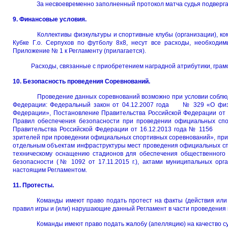
За несвоевременно заполненный протокол матча судья подверг
9. Финансовые условия.
Коллективы физкультуры и спортивные клубы (организации), к
Кубке Г.о. Серпухов по футболу 8х8, несут все расходы, необходи
Приложение № 1 к Регламенту (прилагается).
Расходы, связанные с приобретением наградной атрибутики, грамот 
10. Безопасность проведения Соревнований.
Проведение данных соревнований возможно при условии соблюде
Федерации: Федеральный закон от 04.12.2007 года № 329 «О физич
Федерации», Постановление Правительства Российской Федерации от 
Правил обеспечения безопасности при проведении официальных спо
Правительства Российской Федерации от 16.12.2013 года № 115
зрителей при проведении официальных спортивных соревнований», при
отдельным объектам инфраструктуры мест проведения офици
техническому оснащению стадионов для обеспечения общес
безопасности (№ 1092 от 17.11.2015 г.), актами муниципальных орг
настоящим Регламентом.
11. Протесты.
Команды имеют право подать протест на факты (действия или
правил игры и (или) нарушающие данный Регламент в части проведения 
Команды имеют право подать жалобу (апелляцию) на качество с