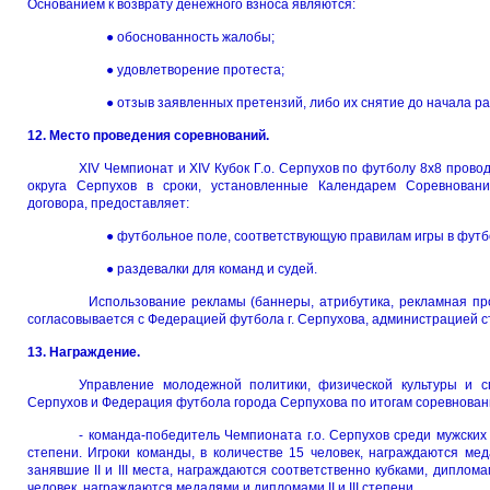
Основанием к возврату денежного взноса являются:
● обоснованность жалобы;
● удовлетворение протеста;
● отзыв заявленных претензий, либо их снятие до начала 
12. Место проведения соревнований.
ХIV Чемпионат и ХIV Кубок Г.о. Серпухов по футболу 8х8
округа Серпухов в сроки, установленные Календарем Соревновани
договора, предоставляет:
● футбольное поле, соответствующую правилам игры в футб
● раздевалки для команд и судей.
Использование рекламы (баннеры, атрибутика, рекламная п
согласовывается с Федерацией футбола г. Серпухова, администрацией с
13. Награждение.
Управление молодежной политики, физической культуры и с
Серпухов и Федерация футбола города Серпухова по итогам соревнован
- команда-победитель Чемпионата г.о. Серпухов среди мужских
степени. Игроки команды, в количестве 15 человек, награждаются ме
занявшие II и III места, награждаются соответственно кубками, дипломами
человек, награждаются медалями и дипломами II и III степени.