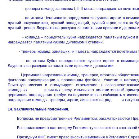
- тренеры команд, занявших I, II, III места, награждаются поч
- по итогам Чемпионата определяются лучшие игроки в номина
лучший полузащитник, лучший нападающий, лучший игрок, золотая бут
лучший тренер. Лауреаты награждаются памятными призами и диплома
- команда – победитель Кубка награждается памятным кубком и
награждается памятным кубком, дипломом II степени.
- тренеры команд, занявших I и II места, награждаются почетными 
- по итогам Кубка определяются лучшие игроки в номинаци
Лауреаты награждаются памятными призами и дипломами.
Церемония награждения команд, тренеров, игроков и общественны
фактором популяризации и пропаганды футбола. Участие в награжд
Почетную миссию и стимулирует стремление к совершенствовани
командных и личных заслуг и вызывает положительный пр
церемонии награждения требуется неукоснительно соблюдать этическ
награждение команды, тренеры, игроки, лишаются наград и титулов
14. Заключительные положения.
Вопросы, не предусмотренные Регламентом, рассматриваются Пре
Все приложения к настоящему Регламенту являются его составной ч
Президиум ФФС имеет право вносить изменения в Регламент Сорев