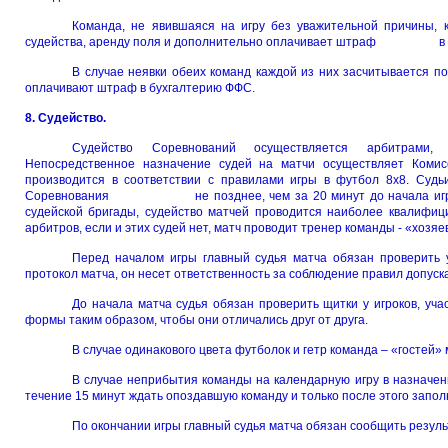
Команда, не явившаяся на игру без уважительной причины, 
судейства, аренду поля и дополнительно оплачивает штраф в б
В случае неявки обеих команд каждой из них засчитывается по
оплачивают штраф в бухгалтерию ФФС.
8. Судейство.
Судейство Соревнований осуществляется арбитрами,
Непосредственное назначение судей на матчи осуществляет Комис
производится в соответствии с правилами игры в футбол 8х8. Суд
Соревнования не позднее, чем за 20 минут до начала игры. В
судейской бригады, судейство матчей проводится наиболее кв
арбитров, если и этих судей нет, матч проводит тренер команды - «хозяе
Перед началом игры главный судья матча обязан проверить 
протокол матча, он несет ответственность за соблюдение правил допуска
До начала матча судья обязан проверить щитки у игроков, у
формы таким образом, чтобы они отличались друг от друга.
В случае одинакового цвета футболок и гетр команда – «гостей»
В случае неприбытия команды на календарную игру в назначенн
течение 15 минут ждать опоздавшую команду и только после этого запо
По окончании игры главный судья матча обязан сообщить ре