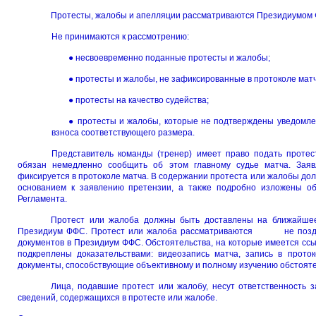
Протесты, жалобы и апелляции рассматриваются Президиумом
Не принимаются к рассмотрению:
● несвоевременно поданные протесты и жалобы;
● протесты и жалобы, не зафиксированные в протоколе матч
● протесты на качество судейства;
● протесты и жалобы, которые не подтверждены уведомле
взноса соответствующего размера.
Представитель команды (тренер) имеет право подать протес
обязан немедленно сообщить об этом главному судье матча. Зая
фиксируется в протоколе матча. В содержании протеста или жалобы до
основанием к заявлению претензии, а также подробно изложены об
Регламента.
Протест или жалоба должны быть доставлены на ближайшее
Президиум ФФС. Протест или жалоба рассматриваются не поздне
документов в Президиум ФФС. Обстоятельства, на которые имеется ссы
подкреплены доказательствами: видеозапись матча, запись в прото
документы, способствующие объективному и полному изучению обстояте
Лица, подавшие протест или жалобу, несут ответственнос
сведений, содержащихся в протесте или жалобе.