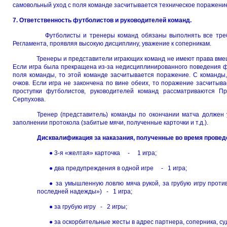
самовольный уход с поля команде засчитывается техническое поражение 
7. Ответственность футболистов и руководителей команд.
Футболисты и тренеры команд обязаны выполнять все треб
Регламента, проявляя высокую дисциплину, уважение к соперникам.
Тренеры и представители играющих команд не имеют права
Если игра была прекращена из-за недисциплинированного поведения фу
поля команды, то этой команде засчитывается поражение. С команды
очков. Если игра не закончена по вине обеих, то поражение засчитыв
проступки футболистов, руководителей команд рассматриваются П
Серпухова.
Тренер (представитель) команды по окончании матч
заполнении протокола (забитые мячи, полученные карточки и т.д.).
Дисквалификация за наказания, полученные во время провед
● 3-я «желтая» карточка - 1 игра;
● два предупреждения в одной игре - 1 игра;
● за умышленную ловлю мяча рукой, за грубую игру против
последней надежды») - 1 игра;
● за грубую игру - 2 игры;
● за оскорбительные жесты в адрес партнера, соперника, с