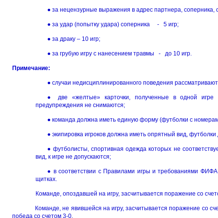
● за нецензурные выражения в адрес партнера, соперника, 
● за удар (попытку удара) соперника - 5 игр;
● за драку – 10 игр;
● за грубую игру с нанесением травмы - до 10 игр.
Примечание:
● случаи недисциплинированного поведения рассматривают
● две «желтые» карточки, полученные в одной игре 
предупреждения не снимаются;
● команда должна иметь единую форму (футболки с номерами
● экипировка игроков должна иметь опрятный вид, футболки
● футболисты, спортивная одежда которых не соответств
вид, к игре не допускаются;
● в соответствии с Правилами игры и требованиями ФИФА
щитках.
Команде, опоздавшей на игру, засчитывается поражение со счет
Команде, не явившейся на игру, засчитывается поражение 
победа со счетом 3-0.