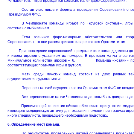
Регламентом. Игры проводятся согласно Календарю Соревнований.
Состав участников и формула проведения Соревнований опр
Президиумом ФФС.
В Чемпионате команды играют по «круговой системе». Игры
системе» с выбыванием.
Если возникли форс-мажорные обстоятельства или сп
Соревнованиях, то они рассматриваются и решаются Оргкомитетом.
При проведении соревнований, представители команд должны до 
и имена игроков с указанием их номеров. В протокол матча вносятс
Минимальное количество игроков – 6. Команда «хозяин» предос
соответствующих правилам игры в футбол.
Матч среди мужских команд состоит из двух равных та
осуществляется судьями матча.
Переносы матчей осуществляются Оргкомитетом ФФС не позднее,
Все перенесенные матчи Чемпионата должны быть доиграны до 
Принимающий коллектив обязан обеспечить присутствие медработ
имеющего медицинскую аптечку для оказания помощи при травмах игрок
иного специалиста, прошедшего необходимую подготовку.
6. Определение мест команд.
По результатам проведенных матчей определяются победите