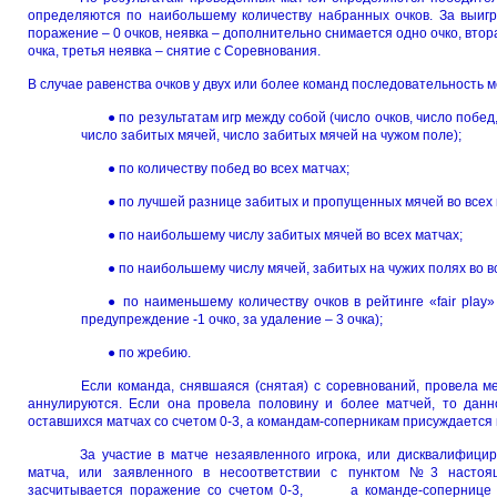
определяются по наибольшему количеству набранных очков. За выигр
поражение – 0 очков, неявка – дополнительно снимается одно очко, вто
очка, третья неявка – снятие с Соревнования.
В случае равенства очков у двух или более команд последовательность 
● по результатам игр между собой (число очков, число побе
число забитых мячей, число забитых мячей на чужом поле);
● по количеству побед во всех матчах;
● по лучшей разнице забитых и пропущенных мячей во всех 
● по наибольшему числу забитых мячей во всех матчах;
● по наибольшему числу мячей, забитых на чужих полях во в
● по наименьшему количеству очков в рейтинге «fair pla
предупреждение -1 очко, за удаление – 3 очка);
● по жребию.
Если команда, снявшаяся (снятая) с соревнований, провела м
аннулируются. Если она провела половину и более матчей, то дан
оставшихся матчах со счетом 0-3, а командам-соперникам присуждается 
За участие в матче незаявленного игрока, или дисквалифицир
матча, или заявленного в несоответствии с пунктом №3 настоящ
засчитывается поражение со счетом 0-3, а команде-сопернице пр