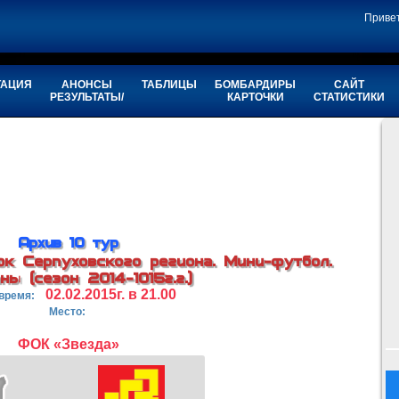
Приве
ТАЦИЯ
АНОНСЫ
ТАБЛИЦЫ
БОМБАРДИРЫ
САЙТ
РЕЗУЛЬТАТЫ/
КАРТОЧКИ
СТАТИСТИКИ
Архив 10 тур
ок Серпуховского региона. Мини-футбол.
ны (сезон 2014-1015г.г.)
02.02.2015г. в 21.00
 время:
Место:
ФОК «Звезда»