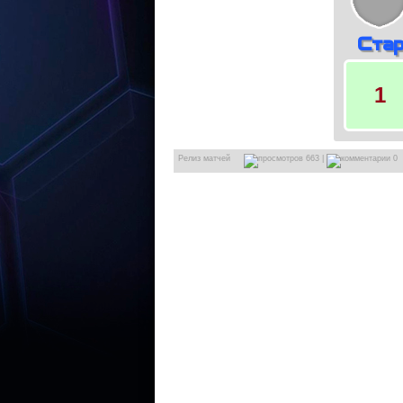
Ста
1
Релиз матчей
663 |
0