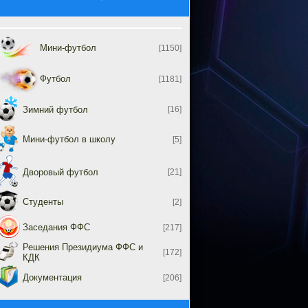
Мини-футбол
[1150]
Футбол
[1181]
Зимний футбол
[16]
Мини-футбол в школу
[5]
Дворовый футбол
[21]
Студенты
[2]
Заседания ФФС
[217]
Решения Президиума ФФС и
[172]
КДК
Документация
[206]