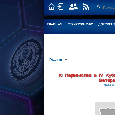
ГЛАВНАЯ
СТРУКТУРА ФФС
ДОКУМЕН
Главная
» »
XI Первенство и IV Куб
Ветера
Дата и