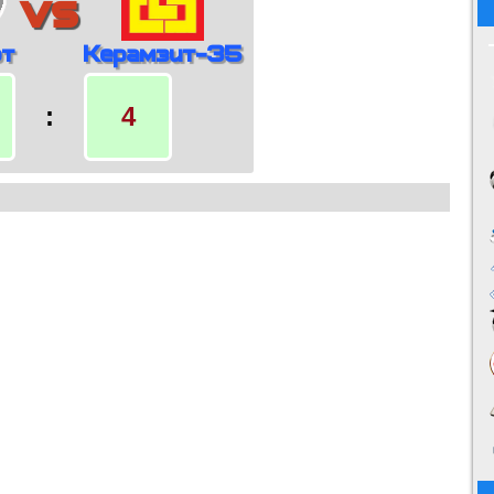
vs
рт
Керамзит-35
:
4