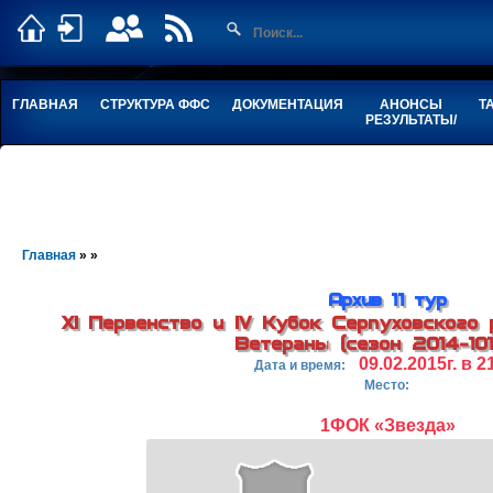
ГЛАВНАЯ
СТРУКТУРА ФФС
ДОКУМЕНТАЦИЯ
АНОНСЫ
Т
РЕЗУЛЬТАТЫ/
Главная
» »
Архив 11 тур
XI Первенство и IV Кубок Серпуховского 
Ветераны (сезон 2014-1015
09.02.2015г. в 2
Дата и время:
Место:
1ФОК «Звезда»