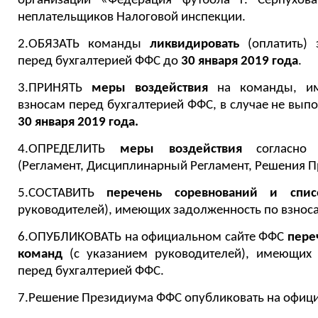
организации «Федерация футбола г. Серпухо
неплательщиков Налоговой инспекции.
2.ОБЯЗАТЬ команды
ликвидировать
(оплатить) 
перед бухгалтерией ФФС до
30 января 2019 года
.
3.ПРИНЯТЬ
меры воздействия
на команды, им
взносам перед бухгалтерией ФФС, в случае не вып
30 января 2019 года.
4.ОПРЕДЕЛИТЬ
меры воздействия
согласно 
(Регламент, Дисциплинарный Регламент, Решения 
5.СОСТАВИТЬ
перечень соревнований и спи
руководителей), имеющих задолженность по взноса
6.ОПУБЛИКОВАТЬ на официальном сайте ФФС
пере
команд
(с указанием руководителей), имеющих
перед бухгалтерией ФФС.
7.Решение Президиума ФФС опубликовать на офици