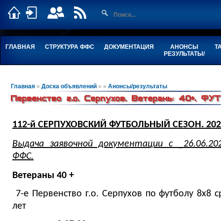
ГЛАВНАЯ
СТРУКТУРА ФФС
ДОКУМЕНТАЦИЯ
АНОНСЫ
Т
РЕЗУЛЬТАТЫ/
Главная
»
Доска объявлений
»
»
Анонсы/результаты
Первенство г.о. Серпухов. Ветераны 40+. ФУ
112-й СЕРПУХОВСКИЙ ФУТБОЛЬНЫЙ СЕЗОН. 202
Выдача заявочной документации с _26.06.2
ФФС.
Ветераны 40 +
7-е Первенство г.о. Серпухов по футболу 8х8 
лет