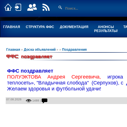
ГЛАВНАЯ
СТРУКТУРА ФФС
ДОКУМЕНТАЦИЯ
АНОНСЫ
Т
РЕЗУЛЬТАТЫ/
Главная
»
Доска объявлений
»
»
Поздравления
ФФС поздравляет
ФФС поздравляет
ПОЛУЭКТОВА Андрея Сергеевича,
игрока 
теплосеть», "Владычная слобода" (Серпухов), с
Желаем здоровья и футбольной удачи!
07.08.2026
1488 |