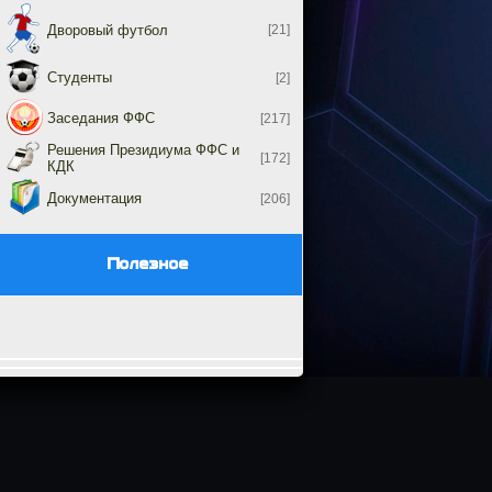
Дворовый футбол
[21]
Студенты
[2]
Заседания ФФС
[217]
Решения Президиума ФФС и
[172]
КДК
Документация
[206]
Полезное