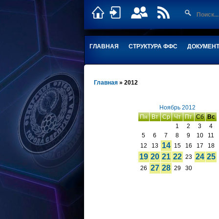
ГЛАВНАЯ
СТРУКТУРА ФФС
ДОКУМЕН
Главная
»
2012
Ноябрь 2012
Пн
Вт
Ср
Чт
Пт
Сб
Вс
1
2
3
4
5
6
7
8
9
10
11
14
12
13
15
16
17
18
19
20
21
22
24
25
23
27
28
26
29
30