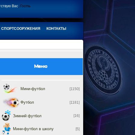
тствую Вас
,
Гость
СПОРТСООРУЖЕНИЯ
КОНТАКТЫ
Меню
Мини-футбол
[1150]
Футбол
[1181]
Зимний футбол
[16]
Мини-футбол в школу
[5]