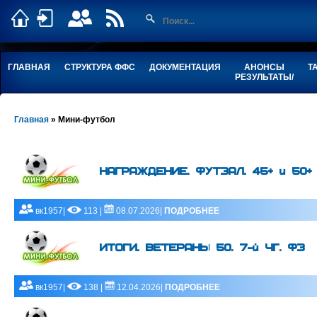
ГЛАВНАЯ
СТРУКТУРА ФФС
ДОКУМЕНТАЦИЯ
АНОНСЫ
Т
РЕЗУЛЬТАТЫ/
Главная
»
Мини-футбол
НАГРАЖДЕНИЕ. ФУТЗАЛ. 45+ и 50+
вк1957|
113 |
08.07.2026|
ПОДРОБНЕЕ
ИТОГИ. ВЕТЕРАНЫ 50. 7-й ЧГ. ФЗ
вк1957|
138 |
12.04.2026|
ПОДРОБНЕЕ