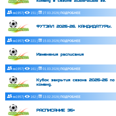
команд в сезоне 2025-2026 гг.
вк1957|
151 |
27.03.2026|
ПОДРОБНЕЕ
ФУТЗАЛ 2025-26. КАНДИДАТУРЫ.
вк1957|
221 |
15.03.2026|
ПОДРОБНЕЕ
Изменения расписания
вк1957|
161 |
01.03.2026|
ПОДРОБНЕЕ
Кубок закрытия сезона 2025-26 по
команд.
вк1957|
162 |
13.02.2026|
ПОДРОБНЕЕ
РАСПИСАНИЕ 35+