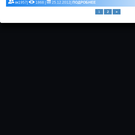
вк1957|
1868 |
25.12.2012|
ПОДРОБНЕЕ
1
2
»