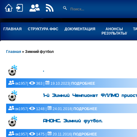
ГЛАВНАЯ
СТРУКТУРА ФФС
ДОКУМЕНТАЦИЯ
АНОНСЫ
Т
РЕЗУЛЬТАТЫ/
Главная
»
Зимний футбол
.
вк1957|
363 |
19.10.2023|
ПОДРОБНЕЕ
1-й Зимний Чемпионат ФЛЛМО приост
вк1957|
1248 |
24.01.2018|
ПОДРОБНЕЕ
АНОНС. Зимний футбол.
вк1957|
1475 |
20.11.2016|
ПОДРОБНЕЕ