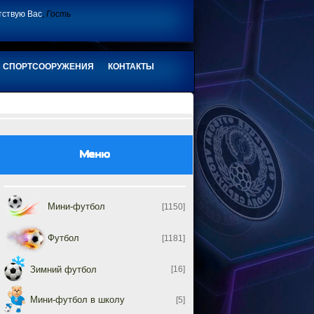
тствую Вас
,
Гость
СПОРТСООРУЖЕНИЯ
КОНТАКТЫ
Меню
Мини-футбол
[1150]
Футбол
[1181]
Зимний футбол
[16]
Мини-футбол в школу
[5]