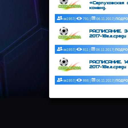
«Серпуховская 
команд.
вк1957|
791 |
06.11.2017|
ПОДРО
РАСПИСАНИЕ. 3-
2017-18г.г.сред
вк1957|
811 |
06.11.2017|
ПОДРО
РАСПИСАНИЕ. 14
2017-18г.г.сред
вк1957|
866 |
06.11.2017|
ПОДРО