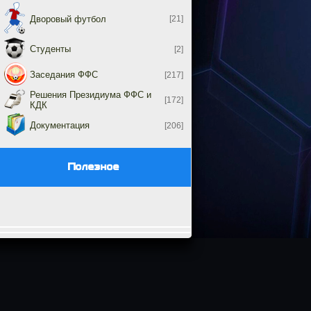
Дворовый футбол
[21]
Студенты
[2]
Заседания ФФС
[217]
Решения Президиума ФФС и
[172]
КДК
Документация
[206]
Полезное