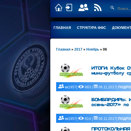
ГЛАВНАЯ
СТРУКТУРА ФФС
ДОКУМЕН
Главная
»
2017
»
Ноябрь
»
06
ИТОГИ: Кубок О
мини-футболу с
вк1957|
883 |
06.11.2017|
ПОДРО
БОМБАРДИРЫ. ИТ
осень-2017» по
вк1957|
814 |
06.11.2017|
ПОДРО
ПРОТОКОЛЬНАЯ 