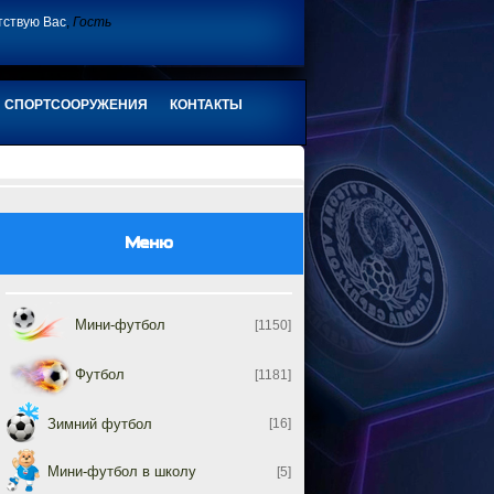
тствую Вас
,
Гость
СПОРТСООРУЖЕНИЯ
КОНТАКТЫ
Меню
Мини-футбол
[1150]
Футбол
[1181]
Зимний футбол
[16]
Мини-футбол в школу
[5]