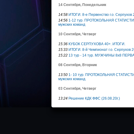
14 Сентября, Понедельник
14:58
ИТОГИ. 8-е Первенство г.о. Серпухов
14:56
1-12 тур. ПРОТОКОЛЬНАЯ СТАТИСТИКА.
мужских команд
10 Сентября, Четверг
15:36
КУБОК СЕРПУХОВА 40+. ИТОГИ.
15:33
ИТОГИ. 8-й Чемпионат г.о. Серпухов
15:22
13 тур - 14 тур. МУЖЧИНЫ 8х8 ПЕРВ
08 Сентября, Вторник
13:50
1- 10 тур. ПРОТОКОЛЬНАЯ СТАТИСТИКА
мужских команд.
03 Сентября, Четверг
13:24
Решение КДК ФФС (26.08.20г.)