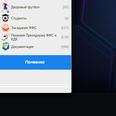
Дворовый футбол
[21]
Студенты
[2]
Заседания ФФС
[217]
Решения Президиума ФФС и
[172]
КДК
Документация
[206]
Полезное