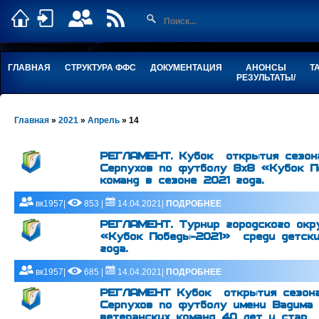
ГЛАВНАЯ
СТРУКТУРА ФФС
ДОКУМЕНТАЦИЯ
АНОНСЫ
Т
РЕЗУЛЬТАТЫ/
Главная
»
2021
»
Апрель
»
14
РЕГЛАМЕНТ. Кубок открытия сезона
Серпухов по футболу 8х8 «Кубок П
команд в сезоне 2021 года.
вк1957|
853 |
14.04.2021|
ПОДРОБНЕЕ
РЕГЛАМЕНТ. Турнир городского окр
«Кубок Победы-2021» среди детски
года.
вк1957|
685 |
14.04.2021|
ПОДРОБНЕЕ
РЕГЛАМЕНТ Кубок открытия сезона
Серпухов по футболу имени Вадима 
ветеранских команд 40 лет и стар