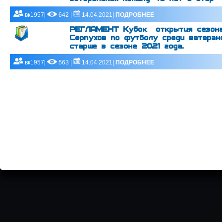
вк1957|
642 |
14.04.2021|
ПОДРОБНЕЕ
РЕГЛАМЕНТ Кубок открытия сезона
Серпухов по футболу среди ветеран
старше в сезоне 2021 года.
вк1957|
563 |
14.04.2021|
ПОДРОБНЕЕ