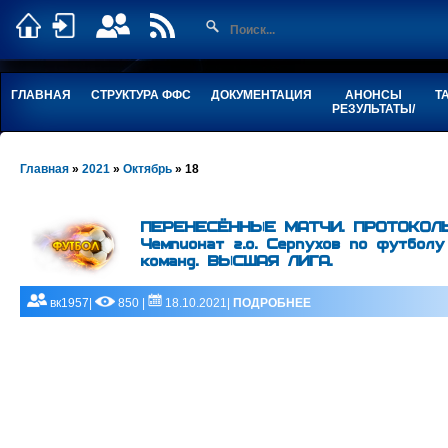
ГЛАВНАЯ
СТРУКТУРА ФФС
ДОКУМЕНТАЦИЯ
АНОНСЫ
Т
РЕЗУЛЬТАТЫ/
Главная
»
2021
»
Октябрь
»
18
ПЕРЕНЕСЁННЫЕ МАТЧИ. ПРОТОКОЛ
Чемпионат г.о. Серпухов по футбол
команд. ВЫСШАЯ ЛИГА.
вк1957|
850 |
18.10.2021|
ПОДРОБНЕЕ