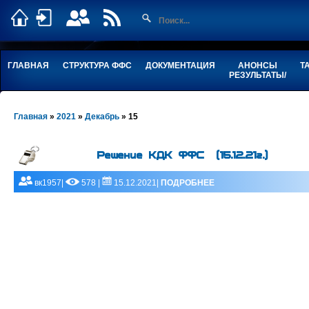
ГЛАВНАЯ
СТРУКТУРА ФФС
ДОКУМЕНТАЦИЯ
АНОНСЫ
Т
РЕЗУЛЬТАТЫ/
Главная
»
2021
»
Декабрь
»
15
Решение КДК ФФС (15.12.21г.)
вк1957|
578 |
15.12.2021|
ПОДРОБНЕЕ