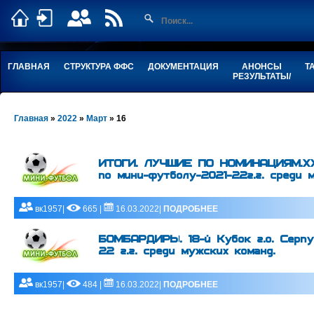
ГЛАВНАЯ
СТРУКТУРА ФФС
ДОКУМЕНТАЦИЯ
АНОНСЫ
Т
РЕЗУЛЬТАТЫ/
Главная
»
2022
»
Март
»
16
ИТОГИ. ЛУЧШИЕ ПО НОМИНАЦИЯМ.ХХI
по мини-футболу-2021-22г.г. среди 
вк1957|
665 |
16.03.2022|
ПОДРОБНЕЕ
БОМБАРДИРЫ. 18-й Кубок г.о. Серпу
22 г.г. среди мужских команд.
вк1957|
484 |
16.03.2022|
ПОДРОБНЕЕ