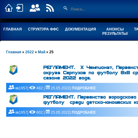
ГЛАВНАЯ
СТРУКТУРА ФФС
ДОКУМЕНТАЦИЯ
АНОНСЫ
Т
РЕЗУЛЬТАТЫ/
Главная
»
2022
»
Май
»
25
РЕГЛАМЕНТ. X Чемпионат, Первенст
округа Серпухов по футболу 8х8 ср
сезоне 2022 года.
вк1957|
482 |
25.05.2022|
ПОДРОБНЕЕ
РЕГЛАМЕНТ. Первенство городского
футболу среди детско-юношеских ко
вк1957|
602 |
25.05.2022|
ПОДРОБНЕЕ