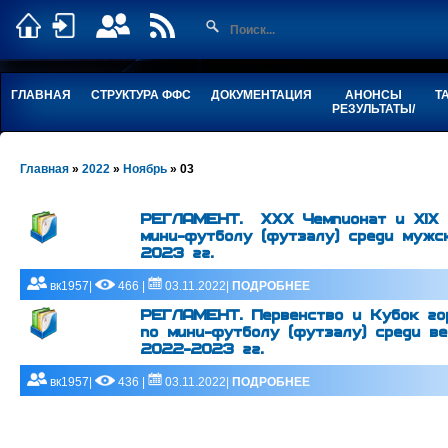
ГЛАВНАЯ
СТРУКТУРА ФФС
ДОКУМЕНТАЦИЯ
АНОНСЫ
Т
РЕЗУЛЬТАТЫ/
Главная
»
2022
»
Ноябрь
»
03
РЕГЛАМЕНТ. XXX Чемпионат и XIХ К
мини-футболу (футзалу) среди мужс
2023 гг.
вк1957|
466 |
03.11.2022|
ПОДРОБНЕЕ
РЕГЛАМЕНТ. Первенство и Кубок го
по мини-футболу (футзалу) среди в
2022-2023 гг.
вк1957|
436 |
03.11.2022|
ПОДРОБНЕЕ