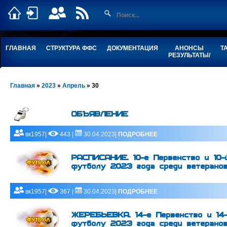
ГЛАВНАЯ
СТРУКТУРА ФФС
ДОКУМЕНТАЦИЯ
АНОНСЫ
Т
РЕЗУЛЬТАТЫ/
Главная
»
2023
»
Апрель
»
30
ОБЪЯВЛЕНИЕ
вк1957|
443 |
30.04.2023|
ПОДРОБНЕЕ
РАСПИСАНИЕ. 10-е Первенство и 10-й
футболу 2023 года среди ветерано
вк1957|
367 |
30.04.2023|
ПОДРОБНЕЕ
ЖЕРЕБЬЕВКА. 14-е Первенство и 14-
футболу 2023 года среди ветеранов