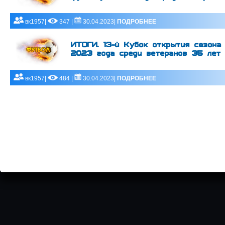
вк1957|
347 |
30.04.2023|
ПОДРОБНЕЕ
ИТОГИ. 13-й Кубок открытия сезона
2023 года среди ветеранов 35 лет 
вк1957|
484 |
30.04.2023|
ПОДРОБНЕЕ