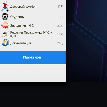
Дворовый футбол
[21]
Студенты
[2]
Заседания ФФС
[217]
Решения Президиума ФФС и
[172]
КДК
Документация
[206]
Полезное