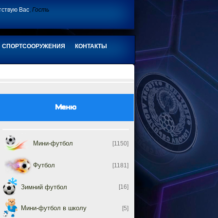
тствую Вас
,
Гость
СПОРТСООРУЖЕНИЯ
КОНТАКТЫ
Меню
Мини-футбол
[1150]
Футбол
[1181]
Зимний футбол
[16]
Мини-футбол в школу
[5]