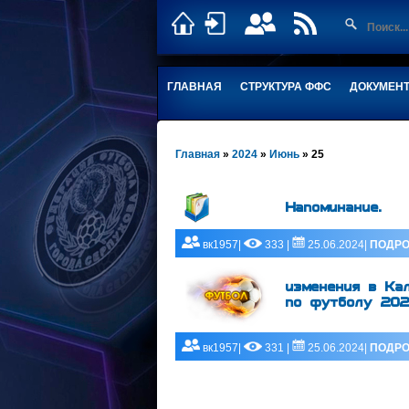
ГЛАВНАЯ
СТРУКТУРА ФФС
ДОКУМЕН
Главная
»
2024
»
Июнь
»
25
Напоминание.
вк1957|
333 |
25.06.2024|
ПОДРО
изменения в Ка
по футболу 202
вк1957|
331 |
25.06.2024|
ПОДРО