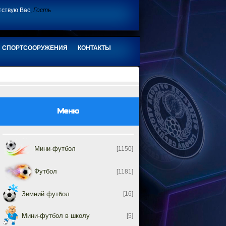
тствую Вас
,
Гость
СПОРТСООРУЖЕНИЯ
КОНТАКТЫ
Меню
Мини-футбол
[1150]
Футбол
[1181]
Зимний футбол
[16]
Мини-футбол в школу
[5]