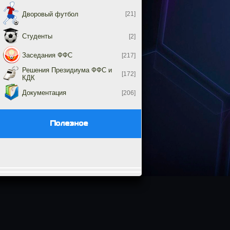
Дворовый футбол
[21]
Студенты
[2]
Заседания ФФС
[217]
Решения Президиума ФФС и
[172]
КДК
Документация
[206]
Полезное