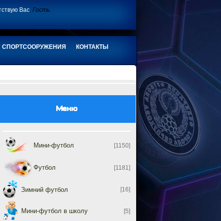
тствую Вас
,
Гость
СПОРТСООРУЖЕНИЯ
КОНТАКТЫ
Меню
Мини-футбол
[1150]
Футбол
[1181]
Зимний футбол
[16]
Мини-футбол в школу
[5]