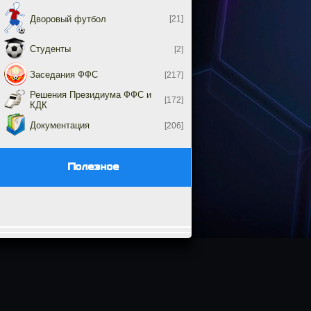
Дворовый футбол
[21]
Студенты
[2]
Заседания ФФС
[217]
Решения Президиума ФФС и
[172]
КДК
Документация
[206]
Полезное