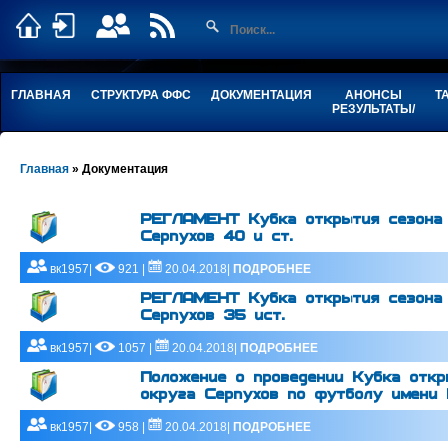
ГЛАВНАЯ
СТРУКТУРА ФФС
ДОКУМЕНТАЦИЯ
АНОНСЫ
Т
РЕЗУЛЬТАТЫ/
Главная
»
Документация
РЕГЛАМЕНТ Кубка открытия сезона 
Серпухов 40 и ст.
вк1957|
921 |
20.04.2018|
ПОДРОБНЕЕ
РЕГЛАМЕНТ Кубка открытия сезона 
Серпухов 35 ист.
вк1957|
1057 |
20.04.2018|
ПОДРОБНЕЕ
Положение о проведении Кубка откр
округа Серпухов по футболу имени 
вк1957|
958 |
20.04.2018|
ПОДРОБНЕЕ