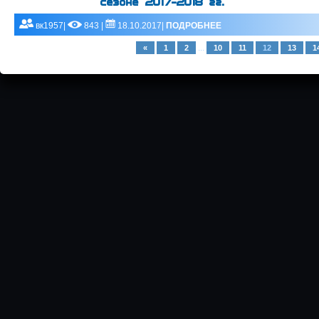
сезоне 2017-2018 гг.
вк1957|
843 |
18.10.2017|
ПОДРОБНЕЕ
...
«
1
2
10
11
12
13
1