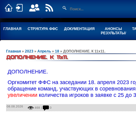
ГЛАВНАЯ
СТРУКТУРА ФФС
ДОКУМЕНТАЦИЯ
АНОНСЫ
Т
РЕЗУЛЬТАТЫ/
Главная
»
2023
»
Апрель
»
18
» ДОПОЛНЕНИЕ. К 11х11.
ДОПОЛНЕНИЕ. К 11х11.
ДОПОЛНЕНИЕ.
Оргкомитет ФФС на заседании 18. апреля 2023 г
обращение команд, участвующих в соревнования 
увеличении
количества игроков в заявке с 25 до 
08.08.2026
468 |
0