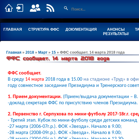
ГЛАВНАЯ
СТРУКТУРА ФФС
ДОКУМЕНТАЦИЯ
АНОНСЫ
Т
РЕЗУЛЬТАТЫ/
Главная
»
2018
»
Март
»
15
» ФФС сообщает. 14 марта 2018 года
ФФС сообщает. 14 марта 2018 года
ФФС сообщает.
В среду
14 марта
2018 года в 15.00
на стадионе «Труд» в оф
году совместное заседание Президиума и Тренерского сове
1. Прием документации.
(Прием/выдача документации – В. 
-доклад секретаря ФФС по присутствию членов Президиума.
2.
Первенство г. Серпухова по мини-футболу 2017-18г.г. ср
-
Третий этап.
Кубок по мини-футболу среди детских команд 
-27 марта (2006-07г.р.). ФОК «Звезда». Начало в 9.00;
-28 марта (2008-09г.р.). ФОК «Звезда». Начало в 9.00;