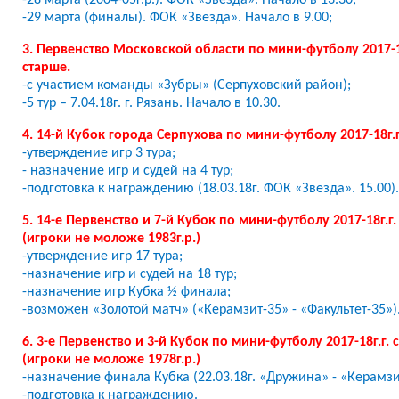
-28 марта (2004-05г.р.). ФОК «Звезда». Начало в 13.30;
-29 марта (финалы). ФОК «Звезда». Начало в 9.00;
3.
Первенство Московской области по мини-футболу 2017-18
старше.
-с участием команды «Зубры» (Серпуховский район);
-5 тур – 7.04.18г. г. Рязань. Начало в 10.30.
4. 14-й Кубок города Серпухова по мини-футболу 2017-18г.
-утверждение игр 3 тура;
- назначение игр и судей на 4 тур;
-подготовка к награждению (18.03.18г. ФОК «Звезда». 15.00).
5. 14-е Первенство и 7-й Кубок по мини-футболу 2017-18г.г.
(игроки не моложе 1983г.р.)
-утверждение игр 17 тура;
-назначение игр и судей на 18 тур;
-назначение игр Кубка ½ финала;
-возможен «Золотой матч» («Керамзит-35» - «Факультет-35»)
6. 3-е Первенство и 3-й Кубок по мини-футболу 2017-18г.г. 
(игроки не моложе 1978г.р.)
-назначение финала Кубка (22.03.18г. «Дружина» - «Керамзи
-подготовка к награждению.