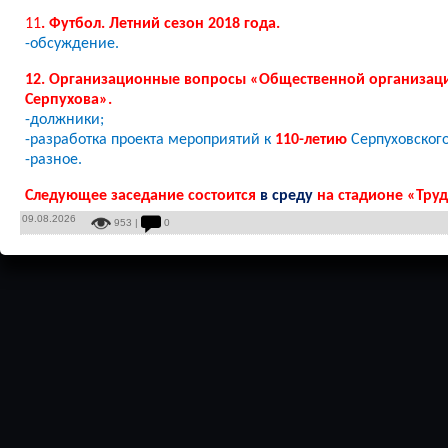
11
. Футбол. Летний сезон 2018 года.
-обсуждение.
12. Организационные вопросы «Общественной организаци
Серпухова».
-должники;
-разработка проекта мероприятий к
110-летию
Серпуховского
-разное.
Следующее заседание состоится
в среду
на стадионе «Тру
09.08.2026
953 |
0