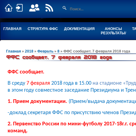
ГЛАВНАЯ
СТРУКТУРА ФФС
ДОКУМЕНТАЦИЯ
АНОНСЫ
Т
РЕЗУЛЬТАТЫ/
Главная
»
2018
»
Февраль
»
8
» ФФС сообщает. 7 февраля 2018 года
ФФС сообщает. 7 февраля 2018 года
ФФС сообщает.
В среду
7 февраля
2018 года в 15.00
на стадионе «Тру
в этом году совместное заседание Президиума и Тре
1. Прием документации.
(Прием/выдача документации
-доклад секретаря ФФС по присутствию членов Прези
2.
Первенство России по мини-футболу 2017-18г.г. с
команд.