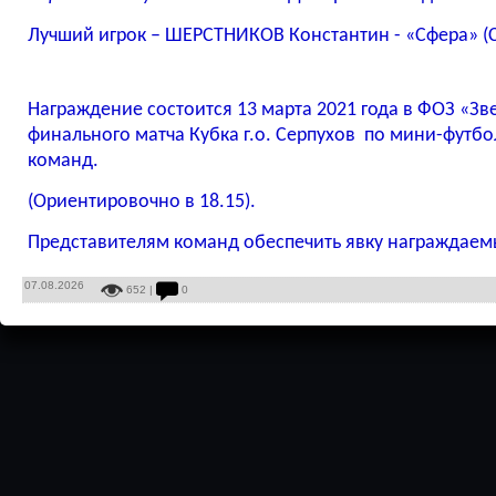
Лучший игрок – ШЕРСТНИКОВ Константин - «Сфера» (
Награждение состоится 13 марта 2021 года в ФОЗ «Зв
финального матча Кубка
г.о. Серпухов по мини-футбо
команд.
(Ориентировочно в 18.15).
Представителям команд обеспечить явку награждаем
07.08.2026
652 |
0